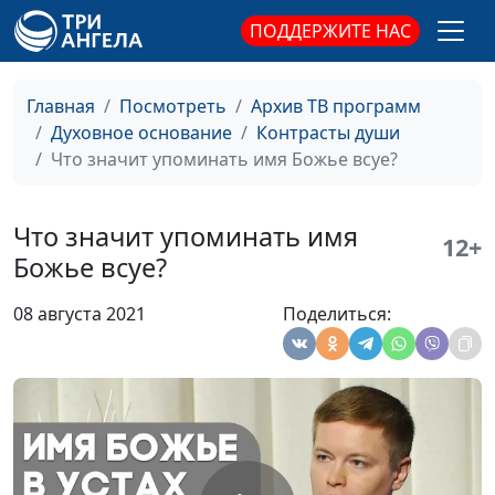
своим "я"?
Василий Половинко,
ПОДДЕРЖИТЕ НАС
психолог-
консультант,
священнослужитель
Главная
Посмотреть
Архив ТВ программ
Как правильно любить
Игорь Кириченко,
#599
Духовное основание
Контрасты души
себя?
Василий Половинко,
Что значит упоминать имя Божье всуе?
психолог-
консультант,
Что значит упоминать имя
священнослужитель
12+
Божье всуе?
Внутренний и внешний
Игорь Кириченко,
#598
человек
Василий Половинко,
08 августа 2021
Поделиться:
психолог-
консультант,
священнослужитель
Как поставить и
Игорь Кириченко,
#597
достичь цели жизни
Василий Половинко,
психолог-