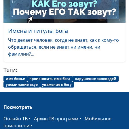
образование Иосифа
Кириченко,
священнослужитель
Голос совести всегда
Андрей Юнак,
#580
верен?
Максим Каминский,
Имена и титулы Бога
священнослужитель
Что делает человек, когда не знает, как к кому-то
Религия - беда
Андрей Юнак,
#579
обращаться, если не знает ни имени, ни
человечества
Максим Каминский,
фамилии?...
священнослужитель
Теги:
Библия только для
Андрей Юнак,
#578
взрослых?
Максим Каминский,
имя божье
произносить имя бога
нарушение заповедей
упоминание всуе
уважение к богу
священнослужитель
Как выбрать церковь и
Андрей Юнак,
#577
не попасть в ад?
Максим Каминский,
Посмотреть
священнослужитель
Онлайн ТВ
•
Архив ТВ программ
•
Мобильное
Верить или доверять
Андрей Юнак,
#576
приложение