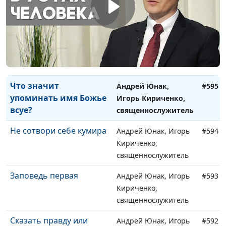
консультант,
священнослужитель
Какая работа подходит
Андрей Юнак, Игорь
#596
христианину?
Кириченко,
священнослужитель
Что значит
Андрей Юнак,
#595
упоминать имя Божье
Игорь Кириченко,
всуе?
священнослужитель
Не сотвори себе кумира
Андрей Юнак, Игорь
#594
Кириченко,
священнослужитель
Заповедь первая
Андрей Юнак, Игорь
#593
Кириченко,
священнослужитель
Сказать правду или
Андрей Юнак, Игорь
#592