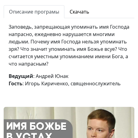
солгать?
Кириченко,
Описание програмы
Скачать
священнослужитель
Как должна выглядеть
Андрей Юнак, Игорь
#590
Заповедь, запрещающая упоминать имя Господа
одежда христиан?
Кириченко,
напрасно, ежедневно нарушается многими
священнослужитель
людьми. Почему имя Господа нельзя упоминать
зря? Что значит упоминать имя Божье всуе? Что
Апатия - как с ней
Андрей Юнак, Игорь
#589
считается уместным упоминанием имени Бога, а
бороться?
Кириченко,
что напрасным?
священнослужитель
Ведущий
: Андрей Юнак
Верность Богу: как не
Андрей Юнак, Игорь
#588
Гость
: Игорь Кириченко, священнослужитель
разочароваться
Кириченко,
священнослужитель
Христианство и
Андрей Юнак, Игорь
#587
интернет: поведение
Кириченко,
верующего
священнослужитель
Волонтерство: мотивы и
Андрей Юнак, Игорь
#586