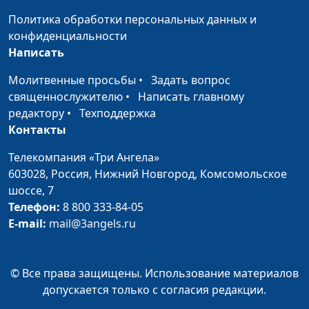
Богу?
Максим Каминский,
Политика обработки персональных данных и
священнослужитель
конфиденциальности
Недостойный
Андрей Юнак,
#575
Написать
священник: как
Максим Каминский,
Молитвенные просьбы
•
Задать вопрос
реагировать
священнослужитель
священнослужителю
•
Написать главному
прихожанам?
редактору
•
Техподдержка
Все ли в мире «лежит во
Андрей Юнак,
#574
Контакты
зле»?
Максим Каминский,
Телекомпания «Три Ангела»
священнослужитель
603028,
Россия, Нижний Новгород,
Комсомольское
Должны ли мы
Андрей Юнак,
#573
шоссе, 7
подставлять правую
Максим Каминский,
Телефон:
8 800 333-84-05
щеку?
священнослужитель
E-mail:
mail@3angels.ru
Всем ли людям нужно
Андрей Юнак,
#572
помогать?
Максим Каминский,
© Все права защищены. Использование материалов
священнослужитель
допускается только с согласия редакции.