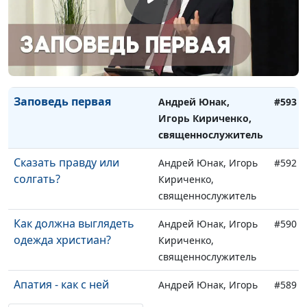
священнослужитель
Не сотвори себе кумира
Андрей Юнак, Игорь
#594
Кириченко,
священнослужитель
Заповедь первая
Андрей Юнак,
#593
Игорь Кириченко,
священнослужитель
Сказать правду или
Андрей Юнак, Игорь
#592
солгать?
Кириченко,
священнослужитель
Как должна выглядеть
Андрей Юнак, Игорь
#590
одежда христиан?
Кириченко,
священнослужитель
Апатия - как с ней
Андрей Юнак, Игорь
#589
бороться?
Кириченко,