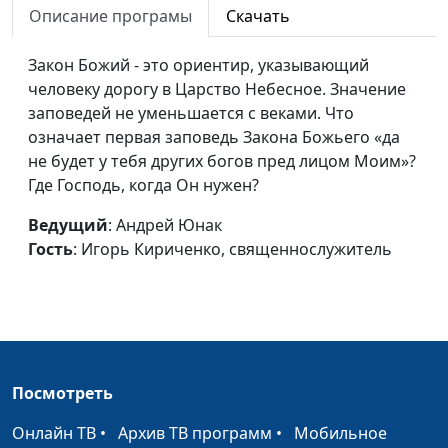
Описание програмы
Скачать
священнослужитель
Верность Богу: как не
Андрей Юнак, Игорь
#588
Закон Божий - это ориентир, указывающий
разочароваться
Кириченко,
человеку дорогу в Царство Небесное. Значение
священнослужитель
заповедей не уменьшается с веками. Что
означает первая заповедь Закона Божьего «да
Христианство и
Андрей Юнак, Игорь
#587
не будет у тебя других богов пред лицом Моим»?
интернет: поведение
Кириченко,
Где Господь, когда Он нужен?
верующего
священнослужитель
Ведущий
: Андрей Юнак
Волонтерство: мотивы и
Андрей Юнак, Игорь
#586
Гость
: Игорь Кириченко, священнослужитель
цели
Кириченко,
священнослужитель
Волонтерство: работа,
Андрей Юнак, Игорь
#585
за которую не платят
Кириченко,
священнослужитель
Посмотреть
Зачем я верю, во что я
Андрей Юнак, Игорь
#584
Онлайн ТВ
•
Архив ТВ программ
•
Мобильное
верю? (вторая часть)
Кириченко,