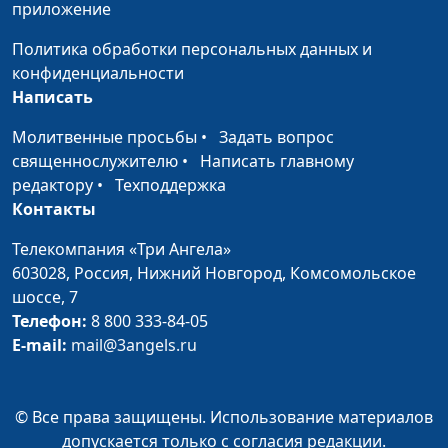
приложение
священнослужитель
Политика обработки персональных данных и
Зачем я верю, во что я
Андрей Юнак, Игорь
#583
конфиденциальности
верю? (первая часть)
Кириченко,
Написать
священнослужитель
Молитвенные просьбы
•
Задать вопрос
Гармония в семье
Андрей Юнак, Игорь
#582
священнослужителю
•
Написать главному
Кириченко,
редактору
•
Техподдержка
священнослужитель
Контакты
Воспитание и
Андрей Юнак, Игорь
#581
Телекомпания «Три Ангела»
образование Иосифа
Кириченко,
603028,
Россия, Нижний Новгород,
Комсомольское
священнослужитель
шоссе, 7
Голос совести всегда
Телефон:
8 800 333-84-05
Андрей Юнак,
#580
верен?
E-mail:
mail@3angels.ru
Максим Каминский,
священнослужитель
Религия - беда
Андрей Юнак,
#579
© Все права защищены. Использование материалов
человечества
Максим Каминский,
допускается только с согласия редакции.