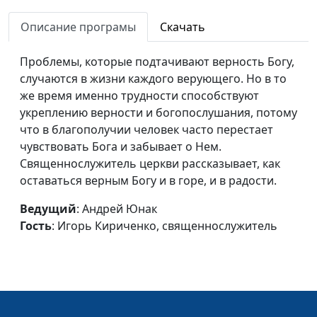
за которую не платят
Кириченко,
Описание програмы
Скачать
священнослужитель
Зачем я верю, во что я
Андрей Юнак, Игорь
#584
Проблемы, которые подтачивают верность Богу,
верю? (вторая часть)
Кириченко,
случаются в жизни каждого верующего. Но в то
священнослужитель
же время именно трудности способствуют
укреплению верности и богопослушания, потому
Зачем я верю, во что я
Андрей Юнак, Игорь
#583
что в благополучии человек часто перестает
верю? (первая часть)
Кириченко,
чувствовать Бога и забывает о Нем.
священнослужитель
Священнослужитель церкви рассказывает, как
оставаться верным Богу и в горе, и в радости.
Гармония в семье
Андрей Юнак, Игорь
#582
Кириченко,
Ведущий
: Андрей Юнак
священнослужитель
Гость
: Игорь Кириченко, священнослужитель
Воспитание и
Андрей Юнак, Игорь
#581
образование Иосифа
Кириченко,
священнослужитель
Голос совести всегда
Андрей Юнак,
#580