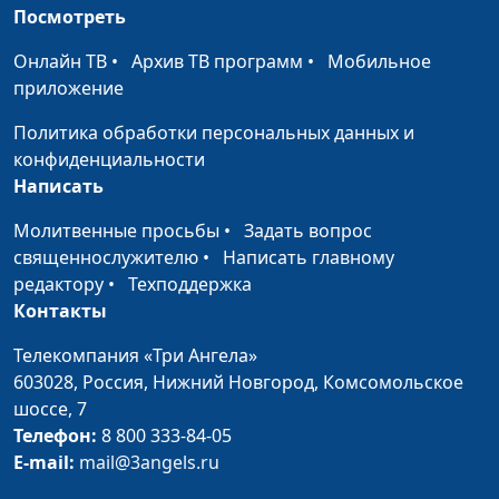
верен?
Максим Каминский,
Посмотреть
священнослужитель
Онлайн ТВ
•
Архив ТВ программ
•
Мобильное
Религия - беда
Андрей Юнак,
#579
приложение
человечества
Максим Каминский,
Политика обработки персональных данных и
священнослужитель
конфиденциальности
Библия только для
Андрей Юнак,
#578
Написать
взрослых?
Максим Каминский,
Молитвенные просьбы
•
Задать вопрос
священнослужитель
священнослужителю
•
Написать главному
Как выбрать церковь и
редактору
•
Техподдержка
Андрей Юнак,
#577
не попасть в ад?
Контакты
Максим Каминский,
священнослужитель
Телекомпания «Три Ангела»
Верить или доверять
603028,
Россия, Нижний Новгород,
Комсомольское
Андрей Юнак,
#576
Богу?
шоссе, 7
Максим Каминский,
Телефон:
8 800 333-84-05
священнослужитель
E-mail:
mail@3angels.ru
Недостойный
Андрей Юнак,
#575