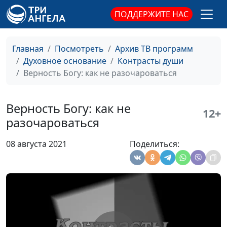
христианину?
Кириченко,
ПОДДЕРЖИТЕ НАС
священнослужитель
Что значит упоминать
Андрей Юнак, Игорь
#595
Главная
Посмотреть
Архив ТВ программ
имя Божье всуе?
Кириченко,
Духовное основание
Контрасты души
священнослужитель
Верность Богу: как не разочароваться
Не сотвори себе кумира
Андрей Юнак, Игорь
#594
Кириченко,
Верность Богу: как не
12+
священнослужитель
разочароваться
Заповедь первая
Андрей Юнак, Игорь
#593
08 августа 2021
Поделиться:
Кириченко,
священнослужитель
Сказать правду или
Андрей Юнак, Игорь
#592
солгать?
Кириченко,
священнослужитель
Как должна выглядеть
Андрей Юнак, Игорь
#590