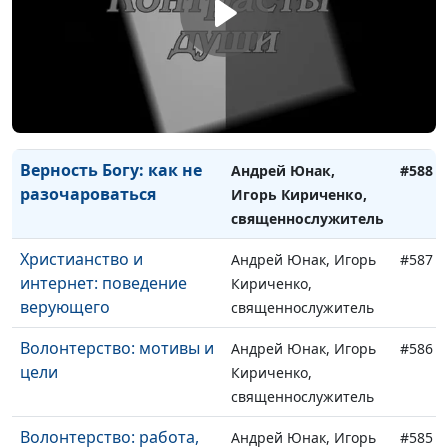
одежда христиан?
Кириченко,
священнослужитель
Апатия - как с ней
Андрей Юнак, Игорь
#589
бороться?
Кириченко,
священнослужитель
Верность Богу: как не
Андрей Юнак,
#588
разочароваться
Игорь Кириченко,
священнослужитель
Христианство и
Андрей Юнак, Игорь
#587
интернет: поведение
Кириченко,
верующего
священнослужитель
Волонтерство: мотивы и
Андрей Юнак, Игорь
#586
цели
Кириченко,
священнослужитель
Волонтерство: работа,
Андрей Юнак, Игорь
#585