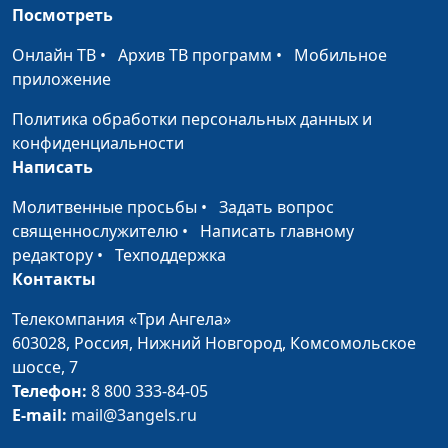
не попасть в ад?
Максим Каминский,
Посмотреть
священнослужитель
Онлайн ТВ
•
Архив ТВ программ
•
Мобильное
Верить или доверять
Андрей Юнак,
#576
приложение
Богу?
Максим Каминский,
Политика обработки персональных данных и
священнослужитель
конфиденциальности
Недостойный
Андрей Юнак,
#575
Написать
священник: как
Максим Каминский,
Молитвенные просьбы
•
Задать вопрос
реагировать
священнослужитель
священнослужителю
•
Написать главному
прихожанам?
редактору
•
Техподдержка
Все ли в мире «лежит во
Контакты
Андрей Юнак,
#574
зле»?
Максим Каминский,
Телекомпания «Три Ангела»
священнослужитель
603028,
Россия, Нижний Новгород,
Комсомольское
Должны ли мы
шоссе, 7
Андрей Юнак,
#573
подставлять правую
Телефон:
8 800 333-84-05
Максим Каминский,
щеку?
E-mail:
mail@3angels.ru
священнослужитель