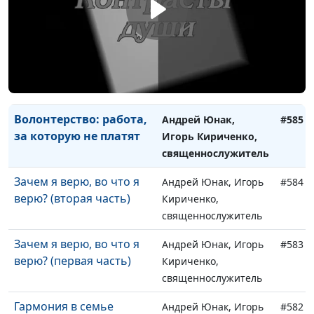
интернет: поведение
Кириченко,
верующего
священнослужитель
Волонтерство: мотивы и
Андрей Юнак, Игорь
#586
цели
Кириченко,
священнослужитель
Волонтерство: работа,
Андрей Юнак,
#585
за которую не платят
Игорь Кириченко,
священнослужитель
Зачем я верю, во что я
Андрей Юнак, Игорь
#584
верю? (вторая часть)
Кириченко,
священнослужитель
Зачем я верю, во что я
Андрей Юнак, Игорь
#583
верю? (первая часть)
Кириченко,
священнослужитель
Гармония в семье
Андрей Юнак, Игорь
#582