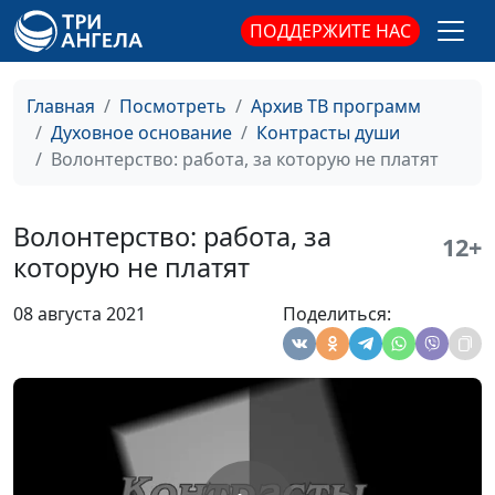
Кириченко,
ПОДДЕРЖИТЕ НАС
священнослужитель
Сказать правду или
Андрей Юнак, Игорь
#592
Главная
Посмотреть
Архив ТВ программ
солгать?
Кириченко,
Духовное основание
Контрасты души
священнослужитель
Волонтерство: работа, за которую не платят
Как должна выглядеть
Андрей Юнак, Игорь
#590
одежда христиан?
Кириченко,
Волонтерство: работа, за
12+
священнослужитель
которую не платят
Апатия - как с ней
Андрей Юнак, Игорь
#589
08 августа 2021
Поделиться:
бороться?
Кириченко,
священнослужитель
Верность Богу: как не
Андрей Юнак, Игорь
#588
разочароваться
Кириченко,
священнослужитель
Христианство и
Андрей Юнак, Игорь
#587