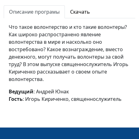
Кириченко,
Описание програмы
Скачать
священнослужитель
Воспитание и
Андрей Юнак, Игорь
#581
Что такое волонтерство и кто такие волонтеры?
образование Иосифа
Кириченко,
Как широко распространено явление
священнослужитель
волонтерства в мире и насколько оно
востребовано? Какое вознаграждение, вместо
Голос совести всегда
Андрей Юнак,
#580
денежного, могут получать волонтеры за свой
верен?
Максим Каминский,
труд? В этом выпуске священнослужитель Игорь
священнослужитель
Кириченко рассказывает о своем опыте
волонтерства.
Религия - беда
Андрей Юнак,
#579
человечества
Максим Каминский,
Ведущий
: Андрей Юнак
священнослужитель
Гость
: Игорь Кириченко, священнослужитель
Библия только для
Андрей Юнак,
#578
взрослых?
Максим Каминский,
священнослужитель
Как выбрать церковь и
Андрей Юнак,
#577