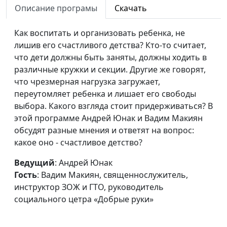
социального цетра
Описание програмы
Скачать
«Добрые руки»
Как воспитать и организовать ребенка, не
Как воспитать ребенка?
Андрей Юнак, Вадим
#560
лишив его счастливого детства? Кто-то считает,
Макиян,
что дети должны быть заняты, должны ходить в
священнослужитель,
различные кружки и секции. Другие же говорят,
инструктор ЗОЖ и
что чрезмерная нагрузка загружает,
ГТО, руководитель
переутомляет ребенка и лишает его свободы
социального цетра
выбора. Какого взгляда стоит придерживаться? В
«Добрые руки»
этой программе Андрей Юнак и Вадим Макиян
Как распределять
обсудят разные мнения и ответят на вопрос:
Андрей Юнак, Вадим
#559
семейный бюджет?
какое оно - счастливое детство?
Макиян,
священнослужитель,
Ведущий
: Андрей Юнак
инструктор ЗОЖ и
Гость
: Вадим Макиян, священнослужитель,
ГТО, руководитель
инструктор ЗОЖ и ГТО, руководитель
социального цетра
социального цетра «Добрые руки»
«Добрые руки»
Жизнь многодетной
Андрей Юнак, Вадим
#558