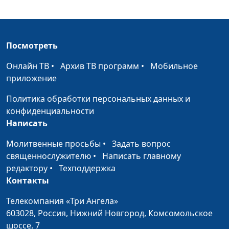
семьи
Макиян,
священнослужитель,
инструктор ЗОЖ и
Посмотреть
ГТО, руководитель
социального цетра
Онлайн ТВ
•
Архив ТВ программ
•
Мобильное
"Добрые руки"
приложение
Бедность. Надо ли
Андрей Юнак, Вадим
#557
Политика обработки персональных данных и
помогать и кому?
Макиян,
конфиденциальности
священнослужитель,
Написать
инструктор ЗОЖ и
ГТО, руководитель
Молитвенные просьбы
•
Задать вопрос
социального цетра
священнослужителю
•
Написать главному
«Добрые руки»
редактору
•
Техподдержка
Контакты
Польза воздуха и
Андрей Юнак, Вадим
#556
правильное дыхание
Макиян,
Телекомпания «Три Ангела»
священнослужитель,
603028,
Россия, Нижний Новгород,
Комсомольское
инструктор ЗОЖ и ГТО
шоссе, 7