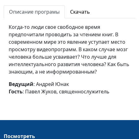
зомби?
Жуков,
Описание програмы
Скачать
священнослужитель
Третье пришествие
Андрей Юнак, Павел
#534
Когда-то люди свое свободное время
Христа
Жуков,
предпочитали проводить за чтением книг. В
священнослужитель
современном мире это явление уступает место
просмотру видеопрограмм. В каком случае мозг
Прогрессия греха и
Андрей Юнак, Павел
#533
человека больше усваивает? Что лучше для
число прощения
Жуков,
интеллектуального развития человека? Как быть
священнослужитель
знающим, а не информированным?
Религия против веры
Андрей Юнак, Павел
#532
Ведущий
: Андрей Юнак
Жуков,
Гость
: Павел Жуков, священнослужитель
священнослужитель
Перфекционизм -
Андрей Юнак, Павел
#531
проблема или нет?
Жуков,
священнослужитель
Встретить смерть
Алексей Бритов,
#516
Посмотреть