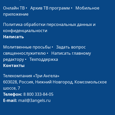
спокойно
Андрей Скворцов,
Онлайн ТВ
•
Архив ТВ программ
•
Мобильное
священнослужитель
приложение
Нужно ли быть другом
Алексей Бритов,
#515
Политика обработки персональных данных и
для своего ребенка?
Андрей Скворцов,
конфиденциальности
священнослужитель
Написать
Религия - для слабаков?
Алексей Бритов,
#514
Молитвенные просьбы
•
Задать вопрос
Андрей Скворцов,
священнослужителю
•
Написать главному
священнослужитель
редактору
•
Техподдержка
Криптовалюта: в чем
Контакты
Алексей Бритов,
#513
подвох?
Андрей Скворцов,
Телекомпания «Три Ангела»
священнослужитель
603028,
Россия, Нижний Новгород,
Комсомольское
Как достичь успеха?
шоссе, 7
Алексей Бритов,
#512
Телефон:
8 800 333-84-05
Андрей Скворцов,
E-mail:
mail@3angels.ru
священнослужитель
Зачем думать о смысле
Алексей Бритов,
#511