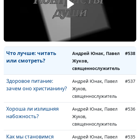
жизнь
Жуков,
священнослужитель
Где лучше жить
Андрей Юнак, Павел
#539
христианину?
Жуков,
священнослужитель
Что лучше: читать
Андрей Юнак, Павел
#538
или смотреть?
Жуков,
священнослужитель
Здоровое питание:
Андрей Юнак, Павел
#537
зачем оно христианину?
Жуков,
священнослужитель
Хороша ли излишняя
Андрей Юнак, Павел
#536
набожность?
Жуков,
священнослужитель
Как мы становимся
Андрей Юнак, Павел
#535