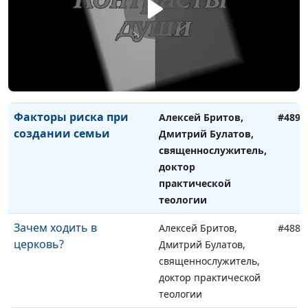
Сверхъестественное
Алексей Бритов,
#490
Дмитрий Булатов,
священнослужитель,
доктор практической
теологии
Факторы риска при
Алексей Бритов,
#489
создании семьи
Дмитрий Булатов,
священнослужитель,
доктор
практической
теологии
Зачем ходить в
Алексей Бритов,
#488
церковь?
Дмитрий Булатов,
священнослужитель,
доктор практической
теологии