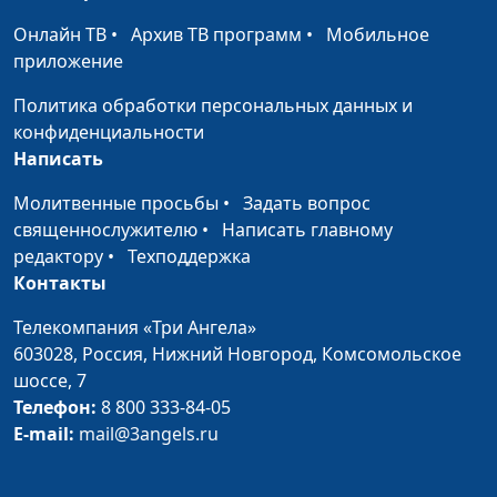
Дмитрий Булатов,
Онлайн ТВ
•
Архив ТВ программ
•
Мобильное
священнослужитель,
приложение
доктор практической
теологии
Политика обработки персональных данных и
конфиденциальности
Что такое совесть?
Алексей Бритов,
#483
Написать
Дмитрий Булатов,
священнослужитель,
Молитвенные просьбы
•
Задать вопрос
доктор практической
священнослужителю
•
Написать главному
теологии
редактору
•
Техподдержка
Контакты
Является ли аборт
Алексей Бритов, Олег
#482
грехом?
Воронюк, магистр
Телекомпания «Три Ангела»
богословия
603028,
Россия, Нижний Новгород,
Комсомольское
шоссе, 7
Дисциплина в духовной
Алексей Бритов, Олег
#481
Телефон:
8 800 333-84-05
жизни
Воронюк, магистр
E-mail:
mail@3angels.ru
богословия
Семейный бюджет:
Алексей Бритов, Олег
#480