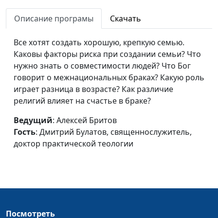
Цена человеческой
Алексей Бритов,
#487
Описание програмы
Скачать
жизни
Дмитрий Булатов,
священнослужитель,
Все хотят создать хорошую, крепкую семью.
доктор практической
Каковы факторы риска при создании семьи? Что
теологии
нужно знать о совместимости людей? Что Бог
Самооценка: какой она
говорит о межнациональных браках? Какую роль
Алексей Бритов,
#486
должна быть?
играет разница в возрасте? Как различие
Дмитрий Булатов,
религий влияет на счастье в браке?
священнослужитель,
доктор практической
Ведущий
: Алексей Бритов
теологии
Гость
: Дмитрий Булатов, священнослужитель,
Конфликты в семье:
доктор практической теологии
Алексей Бритов,
#485
есть ли спасение?
Дмитрий Булатов,
священнослужитель,
доктор практической
теологии
Право на развод
Алексей Бритов,
#484
Посмотреть