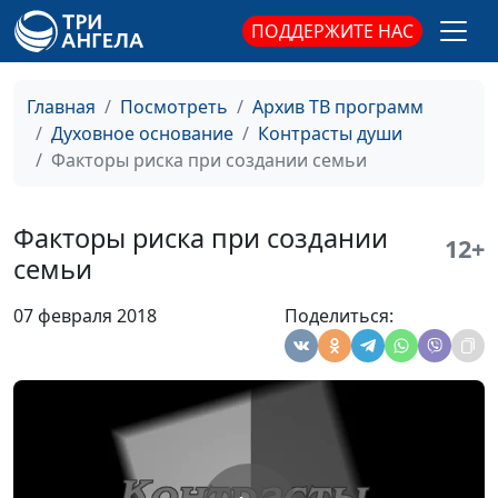
ПОДДЕРЖИТЕ НАС
Нужна ли нам совесть?
Алексей Бритов,
#495
Виталий Бахтин,
священнослужитель
Главная
Посмотреть
Архив ТВ программ
Духовное основание
Контрасты души
Самоубийство -
Алексей Бритов,
#494
Факторы риска при создании семьи
непростительный грех?
Виталий Бахтин,
священнослужитель
Факторы риска при создании
Смирение: сила или
Алексей Бритов,
#493
12+
семьи
слабость?
Виталий Бахтин,
священнослужитель
07 февраля 2018
Поделиться:
Что дает вера в Бога?
Алексей Бритов,
#492
Виталий Бахтин,
священнослужитель
Отношение к смерти
Алексей Бритов,
#491
Виталий Бахтин,
священнослужитель