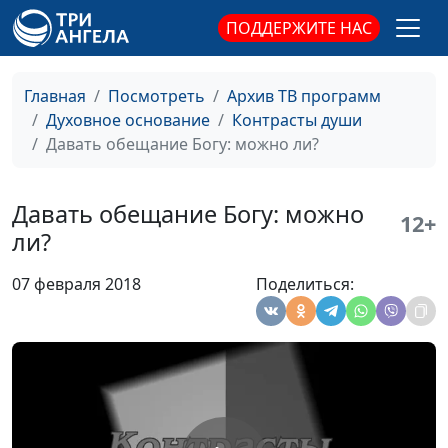
доктор практической
ПОДДЕРЖИТЕ НАС
теологии
Право на развод
Алексей Бритов,
#484
Главная
Посмотреть
Архив ТВ программ
Дмитрий Булатов,
Духовное основание
Контрасты души
священнослужитель,
Давать обещание Богу: можно ли?
доктор практической
теологии
Давать обещание Богу: можно
Что такое совесть?
Алексей Бритов,
#483
12+
ли?
Дмитрий Булатов,
священнослужитель,
07 февраля 2018
Поделиться:
доктор практической
теологии
Является ли аборт
Алексей Бритов,
#482
грехом?
Олег Воронюк,
магистр богословия
Дисциплина в духовной
Алексей Бритов,
#481