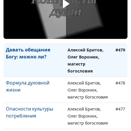
жизни
Олег Воронюк,
магистр богословия
Семейный бюджет:
Алексей Бритов,
#480
рабочий капитал и
Олег Воронюк,
ликвидность
магистр богословия
Давать обещание
Алексей Бритов,
#479
Богу: можно ли?
Олег Воронюк,
магистр
богословия
Формула духовной
Алексей Бритов,
#478
жизни
Олег Воронюк,
магистр богословия
Опасности культуры
Алексей Бритов,
#477
потребления
Олег Воронюк,
магистр богословия