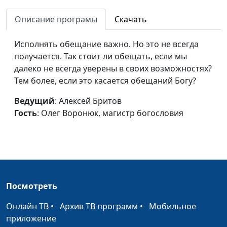
Кто в семье главный?
Алексей Бритов,
#476
(вторая часть)
Описание програмы
Скачать
Олег Воронюк,
магистр богословия
Исполнять обещание важно. Но это не всегда
Кто в семье главный?
Алексей Бритов,
#475
получается. Так стоит ли обещать, если мы
(первая часть)
Олег Воронюк,
далеко не всегда уверены в своих возможностях?
магистр богословия
Тем более, если это касается обещаний Богу?
Христианский «блиц-
Алексей Бритов,
#474
Ведущий
: Алексей Бритов
криг»
Олег Воронюк,
Гость
: Олег Воронюк, магистр богословия
магистр богословия
Как Бог отвечает на
Алексей Бритов,
#473
вопросы?
Олег Воронюк,
магистр богословия
Посмотреть
Библейский взгляд на
Алексей Бритов,
#472
брак
Олег Воронюк,
Онлайн ТВ
•
Архив ТВ программ
•
Мобильное
магистр богословия
приложение