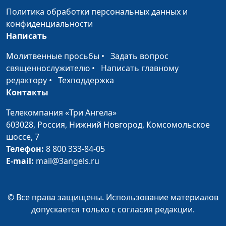
Будет ли конец света?
Алексей Бритов,
#471
Политика обработки персональных данных и
Олег Воронюк,
конфиденциальности
магистр богословия
Написать
Проблемы семейного
Алексей Бритов,
#470
Молитвенные просьбы
•
Задать вопрос
бюджета (вторая часть)
Олег Воронюк,
священнослужителю
•
Написать главному
магистр богословия
редактору
•
Техподдержка
Контакты
Проблемы семейного
Алексей Бритов,
#469
бюджета (первая часть)
Олег Воронюк,
Телекомпания «Три Ангела»
магистр богословия
603028,
Россия, Нижний Новгород,
Комсомольское
шоссе, 7
Почему верующие
Алексей Бритов,
#468
Телефон:
8 800 333-84-05
пугают людей адом?
Евгений
E-mail:
mail@3angels.ru
Скрипников,
священнослужитель
Почему сегодня мало
© Все права защищены. Использование материалов
Алексей Бритов,
#467
чудес?
допускается только с согласия редакции.
Евгений
Скрипников,