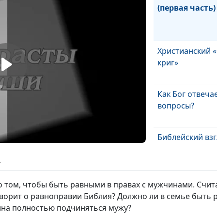
(первая часть)
Христианский «
криг»
Как Бог отвеча
вопросы?
Библейский взг
брак
ь
Будет ли конец 
 том, чтобы быть равными в правах с мужчинами. Счит
оворит о равноправии Библия? Должно ли в семье быть 
ина полностью подчиняться мужу?