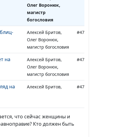
Олег Воронюк,
магистр
богословия
блиц-
Алексей Бритов,
#474
Олег Воронюк,
магистр богословия
ет на
Алексей Бритов,
#473
Олег Воронюк,
магистр богословия
ляд на
Алексей Бритов,
#472
Олег Воронюк,
магистр богословия
света?
Алексей Бритов,
#471
ается, что сейчас женщины и
Олег Воронюк,
равноправие? Кто должен быть
магистр богословия