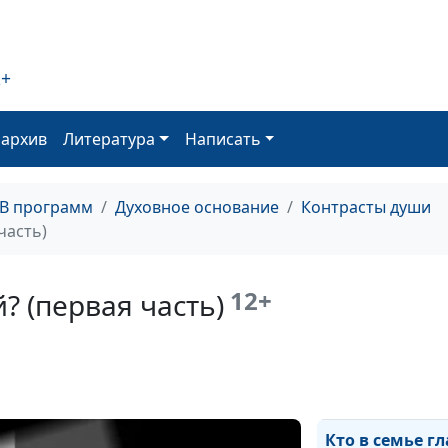
рабочий капит
ликвидность
2+
Давать обещани
можно ли?
оархив
Литература
Написать
Формула духов
жизни
ТВ программ
Духовное основание
Контрасты души
часть)
Опасности кул
потребления
12+
? (первая часть)
Кто в семье гл
(вторая часть)
Кто в семье г