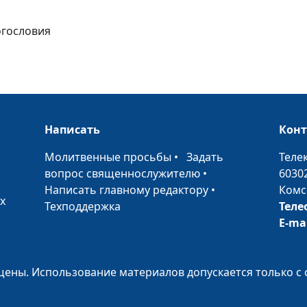
Проблемы сем
бюджета (втора
огословия
Проблемы сем
бюджета (перва
Написать
Кон
Почему верую
пугают людей 
•
Молитвенные просьбы
•
Задать
Теле
вопрос священнослужителю
•
6030
Написать главному редактору
•
Комс
х
Техподдержка
Теле
Почему сегодн
E-ma
чудес?
ены. Использование материалов допускается только с 
Хранить чистот
брака: зачем?