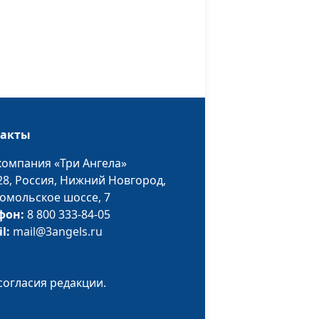
ейного
Алексей Бритов,
#470
я часть)
Олег Воронюк,
магистр богословия
ейного
Алексей Бритов,
#469
я часть)
Олег Воронюк,
магистр богословия
такты
щие
Алексей Бритов,
#468
адом?
Евгений
компания «Три Ангела»
Скрипников,
28,
Россия, Нижний Новгород,
священнослужитель
омольское шоссе, 7
фон:
8 800 333-84-05
я мало
Алексей Бритов,
#467
il:
mail@3angels.ru
Евгений
Скрипников,
священнослужитель
согласия редакции.
у до
Алексей Бритов,
#466
Евгений