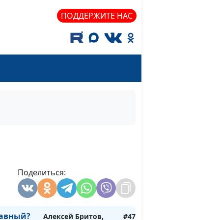
ал и
Олег Воронюк,
ПОДДЕРЖИТЕ НАС
магистр богословия
е Богу:
Алексей Бритов,
#479
Олег Воронюк,
магистр богословия
ной
Алексей Бритов,
#478
Олег Воронюк,
магистр богословия
ьтуры
Алексей Бритов,
#477
Олег Воронюк,
магистр богословия
авный?
Поделиться:
Алексей Бритов,
#476
Олег Воронюк,
магистр богословия
лавный?
Алексей Бритов,
#475