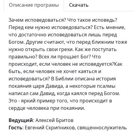
словах?
Описание програмы
Скачать
Евгений Скрипников,
священнослужитель
Зачем исповедоваться? Что такое исповедь?
Нужны ли физические
Алексей Бритов,
#459
Перед кем нужно исповедоваться? Есть мнение,
упражнения?
Евгений Скрипников,
что достаточно исповедоваться лишь перед
священнослужитель
Богом. Другие считают, что перед ближним тоже
нужно открыть свои грехи. Как же поступать
Агрессия на дорогах
Алексей Бритов,
#458
правильно? Всех ли прощает Бог? Что
Евгений Скрипников,
происходит, если человек не исповедуется?Как
священнослужитель
быть, если человек не хочет каяться и
исповедоваться? В Библии описана история
Влияние социальных
Алексей Бритов,
#457
покаяния царя Давида, а некоторые псалмы
сетей
Евгений Скрипников,
написал сам Давид, когда каялся перед Богом.
священнослужитель
Это - яркий пример того, что происходит в
Капелланское служение
Андрей Юнак, Олег
#456
сердце человека при покаянии.
Гончаров,
Ведущий
: Алексей Бритов
священнослужитель,
Гость
: Евгений Скрипников, священнослужитель
член Совета по
взаимодействию с