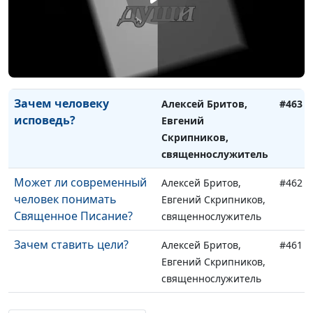
священнослужитель
Как полюбить
Алексей Бритов,
#464
несносного соседа?
Евгений Скрипников,
священнослужитель
Зачем человеку
Алексей Бритов,
#463
исповедь?
Евгений
Скрипников,
священнослужитель
Может ли современный
Алексей Бритов,
#462
человек понимать
Евгений Скрипников,
Священное Писание?
священнослужитель
Зачем ставить цели?
Алексей Бритов,
#461
Евгений Скрипников,
священнослужитель
Что плохого в матерных
Алексей Бритов,
#460