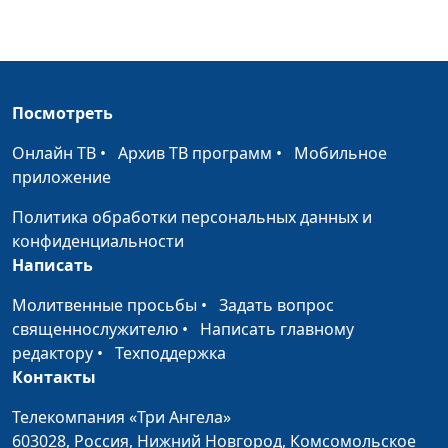
религиозными
объединениями при
Президенте РФ
Встречи духовных
Андрей Юнак, Олег
#455
Посмотреть
лидеров
Гончаров,
Онлайн ТВ
•
Архив ТВ программ
•
Мобильное
священнослужитель,
приложение
член Совета по
взаимодействию с
Политика обработки персональных данных и
религиозными
конфиденциальности
объединениями при
Написать
Президенте РФ
Молитвенные просьбы
•
Задать вопрос
Миссионерская
Андрей Юнак, Олег
#454
священнослужителю
•
Написать главному
деятельность: все ли
Гончаров,
редактору
•
Техподдержка
методы хороши?
священнослужитель,
Контакты
член Совета по
взаимодействию с
Телекомпания «Три Ангела»
религиозными
603028,
Россия, Нижний Новгород,
Комсомольское