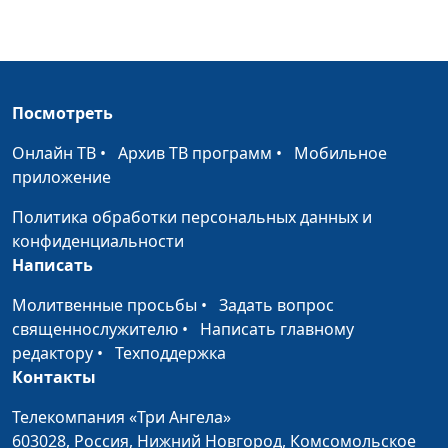
объединениями при
Президенте РФ
Защита чувств
Андрей Юнак, Олег
#453
верующих
Гончаров,
Посмотреть
священнослужитель,
Онлайн ТВ
•
Архив ТВ программ
•
Мобильное
член Совета по
приложение
взаимодействию с
религиозными
Политика обработки персональных данных и
объединениями при
конфиденциальности
Президенте РФ
Написать
Христианство и
Андрей Юнак, Олег
#452
Молитвенные просьбы
•
Задать вопрос
патриотизм
Гончаров,
священнослужителю
•
Написать главному
священнослужитель,
редактору
•
Техподдержка
член Совета по
Контакты
взаимодействию с
религиозными
Телекомпания «Три Ангела»
объединениями при
603028,
Россия, Нижний Новгород,
Комсомольское