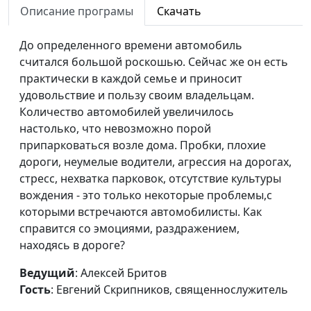
Описание програмы
Скачать
религиозными
объединениями при
До определенного времени автомобиль
Президенте РФ
считался большой роскошью. Сейчас же он есть
Встречи духовных
практически в каждой семье и приносит
Андрей Юнак, Олег
#455
лидеров
удовольствие и пользу своим владельцам.
Гончаров,
Количество автомобилей увеличилось
священнослужитель,
настолько, что невозможно порой
член Совета по
припарковаться возле дома. Пробки, плохие
взаимодействию с
дороги, неумелые водители, агрессия на дорогах,
религиозными
стресс, нехватка парковок, отсутствие культуры
объединениями при
вождения - это только некоторые проблемы,с
Президенте РФ
которыми встречаются автомобилисты. Как
Миссионерская
Андрей Юнак, Олег
#454
справится со эмоциями, раздражением,
деятельность: все ли
Гончаров,
находясь в дороге?
методы хороши?
священнослужитель,
Ведущий
: Алексей Бритов
член Совета по
Гость
: Евгений Скрипников, священнослужитель
взаимодействию с
религиозными