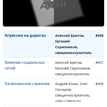
священнослужитель
Нужны ли физические
Алексей Бритов,
#459
упражнения?
Евгений Скрипников,
священнослужитель
Агрессия на дорогах
Алексей Бритов,
#458
Евгений
Скрипников,
священнослужитель
Влияние социальных
Алексей Бритов,
#457
сетей
Евгений Скрипников,
священнослужитель
Капелланское служение
Андрей Юнак, Олег
#456
Гончаров,
священнослужитель,
член Совета по
взаимодействию с