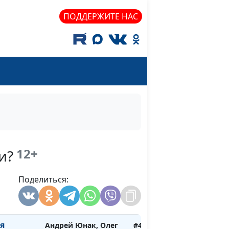
служение
Андрей Юнак, Олег
#456
ПОДДЕРЖИТЕ НАС
Гончаров,
священнослужитель,
член Совета по
взаимодействию с
религиозными
объединениями при
Президенте РФ
ных
Андрей Юнак, Олег
#455
Гончаров,
священнослужитель,
12+
и?
член Совета по
взаимодействию с
Поделиться:
религиозными
объединениями при
Президенте РФ
я
Андрей Юнак, Олег
#454