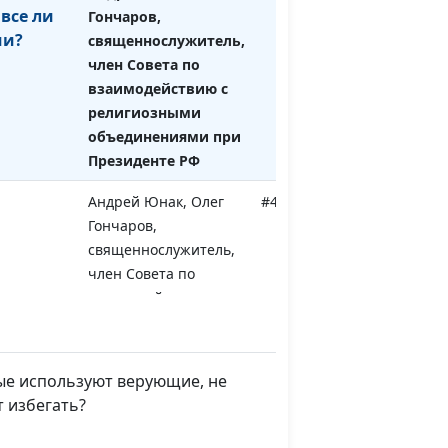
 все ли
Гончаров,
ши?
священнослужитель,
член Совета по
взаимодействию с
религиозными
объединениями при
Президенте РФ
Андрей Юнак, Олег
#453
Гончаров,
священнослужитель,
член Совета по
взаимодействию с
религиозными
объединениями при
Президенте РФ
ые используют верующие, не
т избегать?
Андрей Юнак, Олег
#452
Гончаров,