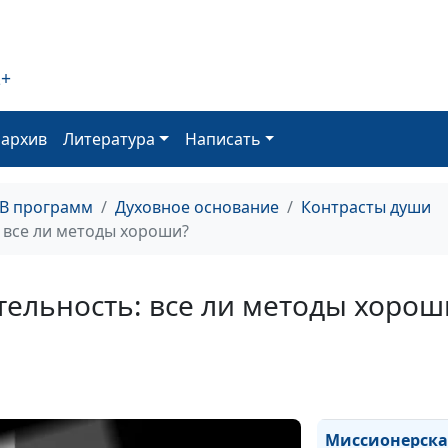
Капелланское 
2+
оархив
Литература
Написать
ТВ программ
Духовное основание
Контрасты души
 все ли методы хороши?
Встречи духов
лидеров
ельность: все ли методы хорош
Миссионерска