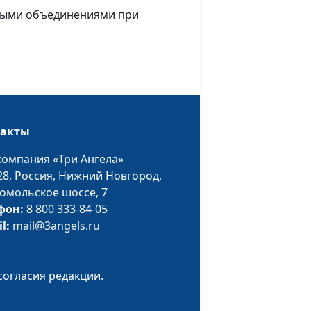
священнослужитель,
зными объединениями при
член Совета по
взаимодействию с
религиозными
объединениями при
Президенте РФ
Андрей Юнак, Олег
#451
такты
еревод
Гончаров,
священнослужитель,
компания «Три Ангела»
член Совета по
28,
Россия, Нижний Новгород,
взаимодействию с
омольское шоссе, 7
религиозными
фон:
8 800 333-84-05
объединениями при
il:
mail@3angels.ru
Президенте РФ
х: «за» и
Андрей Юнак, Олег
#450
согласия редакции.
Гончаров,
священнослужитель,