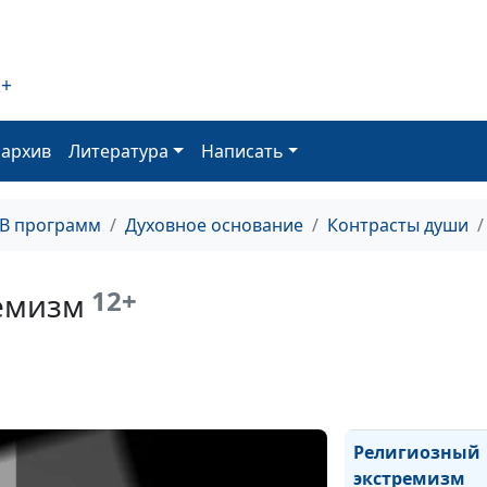
«против»
2+
оархив
Литература
Написать
ТВ программ
Духовное основание
Контрасты души
Социальное сл
религиозных
организаций
12+
емизм
Религиозный
экстремизм