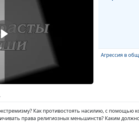
Агрессия в общ
ь
 экстремизму? Как противостоять насилию, с помощью к
ичивать права религиозных меньшинств? Каким должно
Современные и
нравственные 