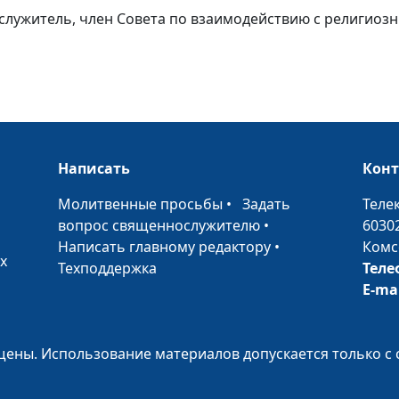
ослужитель, член Совета по взаимодействию с религио
Плохие новост
ли они нам?
Написать
Кон
•
Молитвенные просьбы
•
Задать
Теле
вопрос священнослужителю
•
6030
Написать главному редактору
•
Комс
х
Техподдержка
Теле
E-ma
Может ли вер
человек участв
ены. Использование материалов допускается только с 
военных дейст