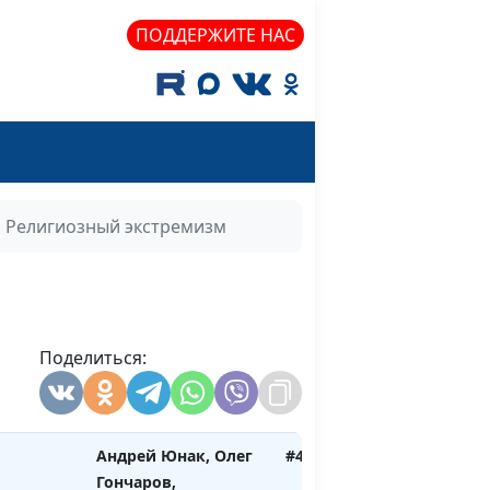
Гончаров,
ПОДДЕРЖИТЕ НАС
священнослужитель,
член Совета по
взаимодействию с
религиозными
объединениями при
Президенте РФ
ужение
Религиозный экстремизм
Андрей Юнак, Олег
#448
Гончаров,
священнослужитель,
член Совета по
взаимодействию с
Поделиться:
религиозными
объединениями при
Президенте РФ
Андрей Юнак, Олег
#447
Гончаров,