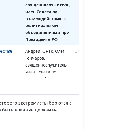
священнослужитель,
член Совета по
взаимодействию с
религиозными
объединениями при
Президенте РФ
естве
Андрей Юнак, Олег
#444
Гончаров,
священнослужитель,
член Совета по
взаимодействию с
религиозными
объединениями при
Президенте РФ
оторого экстремисты борются с
 быть влияние церкви на
долы и
Андрей Юнак, Олег
#443
ценности
Гончаров,
священнослужитель,