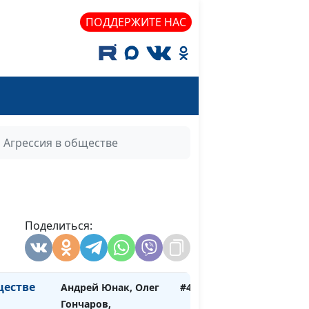
Гончаров,
ПОДДЕРЖИТЕ НАС
священнослужитель,
член Совета по
взаимодействию с
религиозными
объединениями при
Президенте РФ
Агрессия в обществе
Андрей Юнак, Олег
#447
Гончаров,
священнослужитель,
член Совета по
взаимодействию с
Поделиться:
религиозными
объединениями при
Президенте РФ
ществе
Андрей Юнак, Олег
#444
Гончаров,