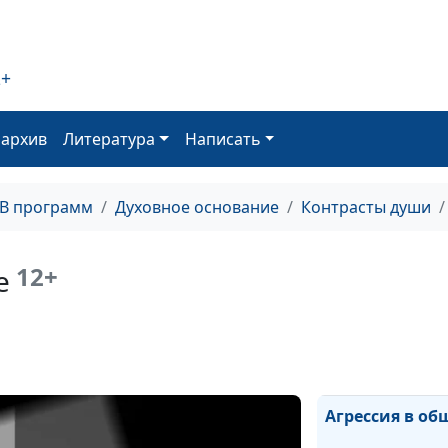
религиозных
организаций
2+
оархив
Литература
Написать
ТВ программ
Духовное основание
Контрасты души
Религиозный
экстремизм
12+
е
Агрессия в об