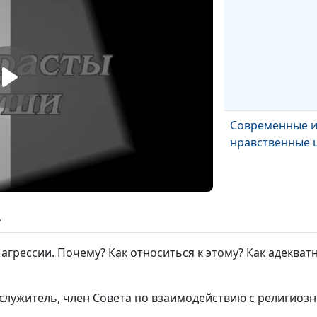
Современные и
нравственные 
ь
грессии. Почему? Как относиться к этому? Как адекват
Плохие новост
ли они нам?
ослужитель, член Совета по взаимодействию с религио