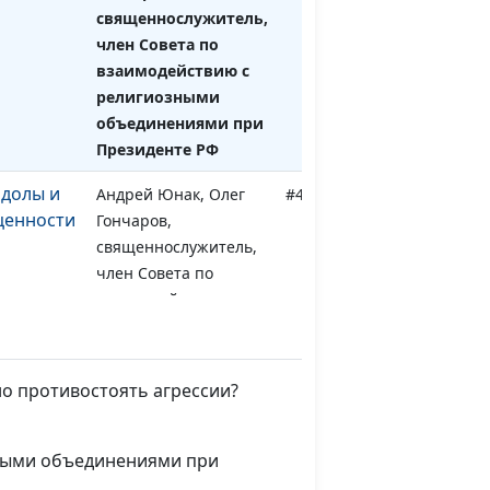
священнослужитель,
член Совета по
взаимодействию с
религиозными
объединениями при
Президенте РФ
долы и
Андрей Юнак, Олег
#443
ценности
Гончаров,
священнослужитель,
член Совета по
взаимодействию с
религиозными
объединениями при
Президенте РФ
но противостоять агрессии?
и: нужны
Андрей Юнак, Олег
#442
Гончаров,
зными объединениями при
священнослужитель,