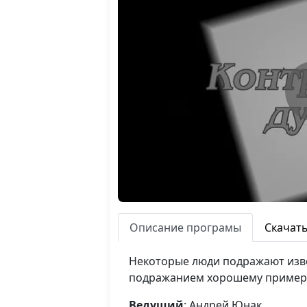
Описание програмы
Скачат
Некоторые люди подражают изве
подражанием хорошему примеру 
Ведущий
: Андрей Юнак