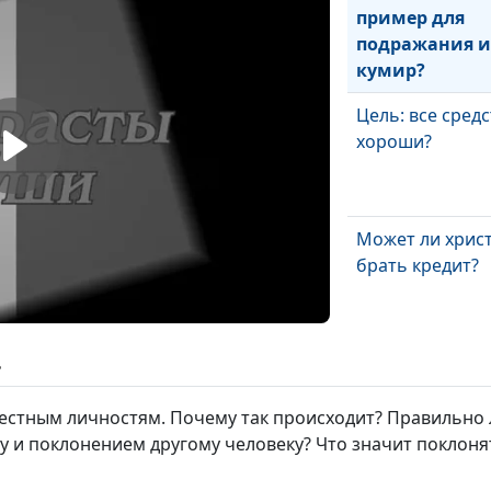
пример для
подражания 
кумир?
Цель: все средс
хороши?
Может ли хрис
брать кредит?
Бизнес и христ
ь
жизнь: совмест
стным личностям. Почему так происходит? Правильно л
и поклонением другому человеку? Что значит поклонят
Христианское