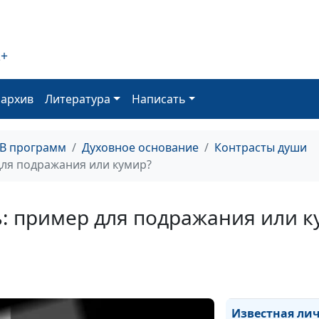
польза или вре
2+
Чудеса и вера
оархив
Литература
Написать
ТВ программ
Духовное основание
Контрасты души
Желание власт
для подражания или кумир?
ь: пример для подражания или к
Прогрессирую
эгоизм
Известная лич