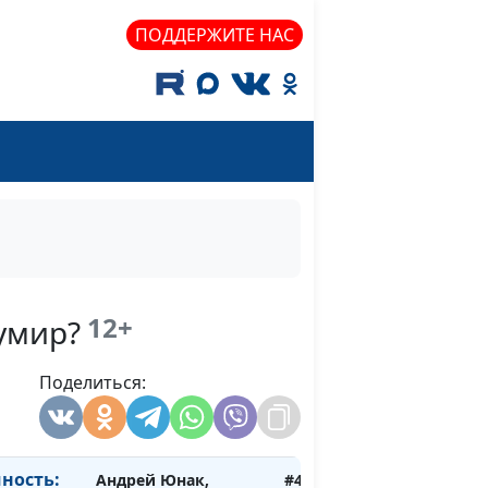
д?
Евгений Раннев,
ПОДДЕРЖИТЕ НАС
священнослужитель,
магистр теологии
Андрей Юнак,
#436
Евгений Раннев,
священнослужитель,
магистр теологии
вовать
Андрей Юнак,
#435
Евгений Раннев,
священнослужитель,
магистр теологии
12+
умир?
щий
Андрей Юнак,
#434
Поделиться:
Евгений Раннев,
священнослужитель,
магистр теологии
ность:
Андрей Юнак,
#433