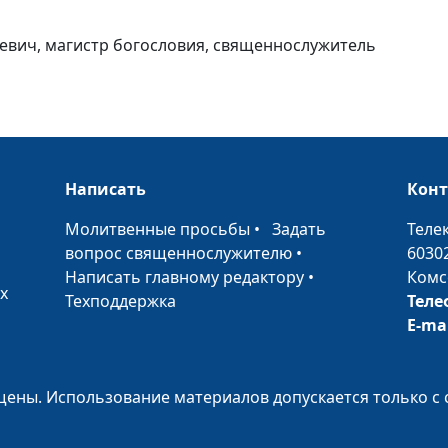
кевич, магистр богословия, священнослужитель
Где родился та
пригодился?
Написать
Кон
•
Молитвенные просьбы
•
Задать
Теле
вопрос священнослужителю
•
6030
Христиане всех
Написать главному редактору
•
Комс
х
объединяйтесь
Техподдержка
Теле
E-ma
ены. Использование материалов допускается только с 