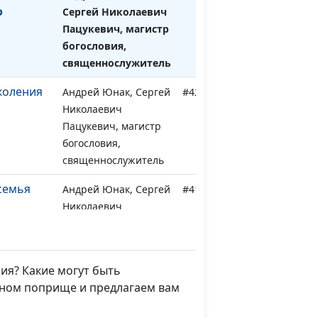
о
Сергей Николаевич
Пацукевич, магистр
богословия,
священнослужитель
коления
Андрей Юнак, Сергей
#420
Николаевич
Пацукевич, магистр
богословия,
священнослужитель
семья
Андрей Юнак, Сергей
#419
Николаевич
Пацукевич, магистр
богословия,
священнослужитель
ния? Какие могут быть
семья
Андрей Юнак, Сергей
#418
нном поприще и предлагаем вам
Николаевич