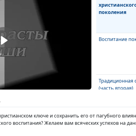
христианског
поколения
Воспитание по
Традиционная 
(часть вторая)
ь
 христианском ключе и сохранить его от пагубного влия
Традиционная 
ского воспитания? Желаем вам всяческих успехов на да
(часть первая)