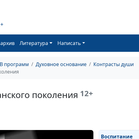
Пост
2+
оархив
Литература
Написать
Разговор с ум
ТВ программ
Духовное основание
Контрасты души
коления
12+
анского поколения
Верю, но в душ
Воспитание