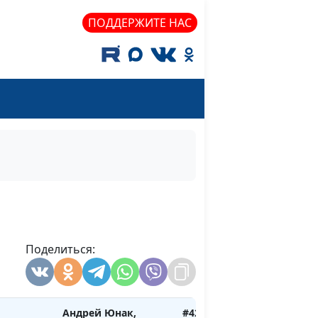
Андрей Юнак, Сергей
#424
ПОДДЕРЖИТЕ НАС
Николаевич
Пацукевич, магистр
богословия,
священнослужитель
ершим
Андрей Юнак, Сергей
#423
Николаевич
Пацукевич, магистр
богословия,
священнослужитель
е
Андрей Юнак, Сергей
#422
Николаевич
Поделиться:
Пацукевич, магистр
богословия,
священнослужитель
Андрей Юнак,
#421