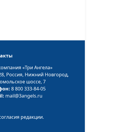
Пацукевич, магистр
богословия,
священнослужитель
м и
Роман Земцов,
#417
Виталий Бахтин,
священнослужитель,
директор отдела
такты
общественных
связей и
компания «Три Ангела»
религиозной свободы
28,
Россия, Нижний Новгород,
 стран,
омольское шоссе, 7
Роман Земцов,
#416
!
фон:
8 800 333-84-05
Виталий Бахтин,
il:
mail@3angels.ru
священнослужитель,
директор отдела
общественных
согласия редакции.
связей и
религиозной свободы