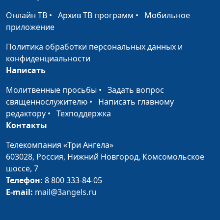
священнослужитель,
Онлайн ТВ
•
Архив ТВ программ
•
Мобильное
директор отдела
приложение
общественных
связей и
Политика обработки персональных данных и
религиозной свободы
конфиденциальности
Написать
Почтальон всегда
Роман Земцов,
#413
звонит дважды
Виталий Бахтин,
Молитвенные просьбы
•
Задать вопрос
священнослужитель,
священнослужителю
•
Написать главному
директор отдела
редактору
•
Техподдержка
общественных
Контакты
связей и
Телекомпания «Три Ангела»
религиозной свободы
603028,
Россия, Нижний Новгород,
Комсомольское
Адвокат Бога
Роман Земцов,
#412
шоссе, 7
Виталий Бахтин,
Телефон:
8 800 333-84-05
священнослужитель,
E-mail:
mail@3angels.ru
директор отдела
общественных