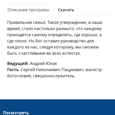
религиозной свободы
Описание програмы
Скачать
Христиане всех стран,
Роман Земцов,
#416
объединяйтесь!
Виталий Бахтин,
Правильная семья. Такое утверждение, в наше
священнослужитель,
время, стало настолько размыто, что каждому
директор отдела
приходится самому определять, где хорошо, а
общественных
где плохо. Но Бог оставил руководство для
связей и
каждого из нас, следуя которому, мы сможем
религиозной свободы
быть счастливыми во всех аспектах.
Навязчивое Евангелие
Роман Земцов,
#415
Ведущий
: Андрей Юнак
Виталий Бахтин,
Гость
: Сергей Николаевич Пацукевич, магистр
священнослужитель,
богословия, священнослужитель
директор отдела
общественных
связей и
религиозной свободы
Философия успеха
Роман Земцов,
#414
Посмотреть
Виталий Бахтин,