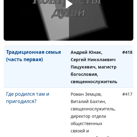
Традиционная семья
Андрей Юнак, Сергей
#419
(часть вторая)
Николаевич
Пацукевич, магистр
богословия,
священнослужитель
Традиционная семья
Андрей Юнак,
#418
(часть первая)
Сергей Николаевич
Пацукевич, магистр
богословия,
священнослужитель
Где родился там и
Роман Земцов,
#417
пригодился?
Виталий Бахтин,
священнослужитель,
директор отдела
общественных
связей и