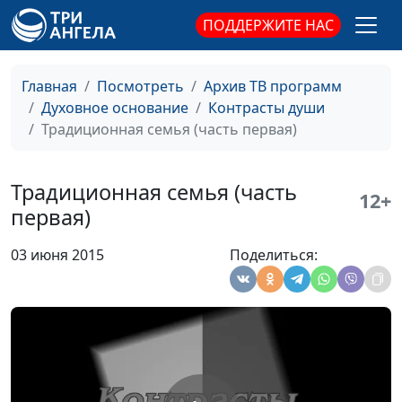
богословия,
ПОДДЕРЖИТЕ НАС
священнослужитель
Верю, но в душе
Андрей Юнак, Сергей
#422
Николаевич
Главная
Посмотреть
Архив ТВ программ
Пацукевич, магистр
Духовное основание
Контрасты души
богословия,
Традиционная семья (часть первая)
священнослужитель
Воспитание
Андрей Юнак, Сергей
#421
Традиционная семья (часть
12+
христианского
Николаевич
первая)
поколения
Пацукевич, магистр
богословия,
03 июня 2015
Поделиться:
священнослужитель
Воспитание поколения
Андрей Юнак, Сергей
#420
Николаевич
Пацукевич, магистр
богословия,
священнослужитель