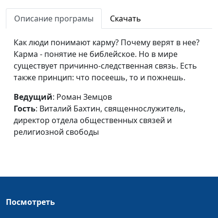
директор отдела
общественных связей
Описание програмы
Скачать
и религиозной
свободы
Как люди понимают карму? Почему верят в нее?
Карма - понятие не библейское. Но в мире
Погубить губивших
Роман Земцов,
#411
существует причинно-следственная связь. Есть
землю
Виталий Бахтин,
также принцип: что посеешь, то и пожнешь.
священнослужитель,
директор отдела
Ведущий
: Роман Земцов
общественных связей
Гость
: Виталий Бахтин, священнослужитель,
и религиозной
директор отдела общественных связей и
свободы
религиозной свободы
Кесарю - кесарево
Роман Земцов,
#410
Виталий Бахтин,
священнослужитель,
директор отдела
общественных связей
Посмотреть
и религиозной
свободы