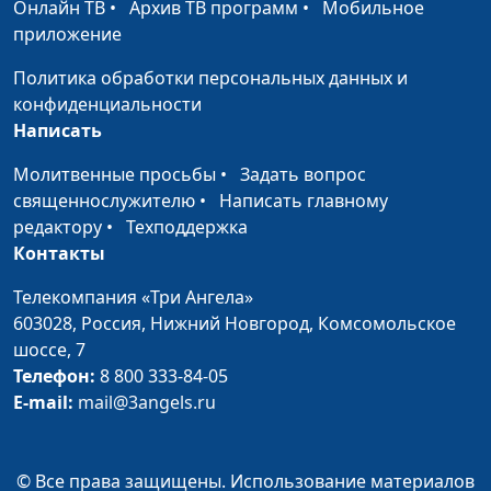
Онлайн ТВ
•
Архив ТВ программ
•
Мобильное
приложение
С чего начинается
Роман Земцов,
#409
Родина?
Виталий Бахтин,
Политика обработки персональных данных и
священнослужитель,
конфиденциальности
директор отдела
Написать
общественных связей
Молитвенные просьбы
•
Задать вопрос
и религиозной
священнослужителю
•
Написать главному
свободы
редактору
•
Техподдержка
Защита чувств атеистов
Роман Земцов,
#408
Контакты
Виталий Бахтин,
Телекомпания «Три Ангела»
священнослужитель,
603028,
Россия, Нижний Новгород,
Комсомольское
директор отдела
шоссе, 7
общественных связей
Телефон:
8 800 333-84-05
и религиозной
E-mail:
mail@3angels.ru
свободы
Спасти рядового
Роман Земцов,
#407
россиянина
Виталий Бахтин,
© Все права защищены. Использование материалов