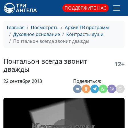
свободы
ПОДДЕРЖИТЕ НАС
Христиане всех стран,
Роман Земцов,
#416
объединяйтесь!
Виталий Бахтин,
Главная
Посмотреть
Архив ТВ программ
священнослужитель,
Духовное основание
Контрасты души
директор отдела
Почтальон всегда звонит дважды
общественных связей
и религиозной
свободы
Почтальон всегда звонит
12+
дважды
Навязчивое Евангелие
Роман Земцов,
#415
Виталий Бахтин,
22 сентября 2013
Поделиться:
священнослужитель,
директор отдела
общественных связей
и религиозной
свободы
Философия успеха
Роман Земцов,
#414