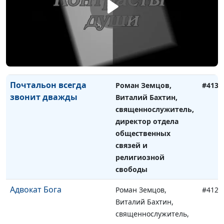
Виталий Бахтин,
священнослужитель,
директор отдела
общественных связей
и религиозной
свободы
Почтальон всегда
Роман Земцов,
#413
звонит дважды
Виталий Бахтин,
священнослужитель,
директор отдела
общественных
связей и
религиозной
свободы
Адвокат Бога
Роман Земцов,
#412
Виталий Бахтин,
священнослужитель,