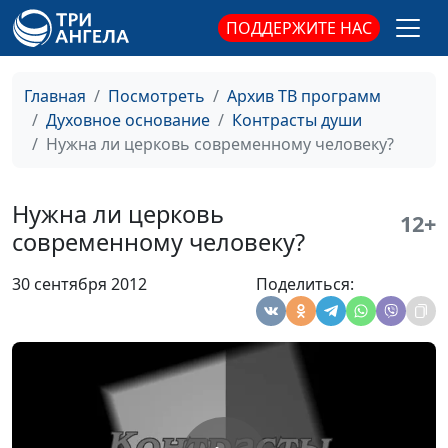
теологии
ПОДДЕРЖИТЕ НАС
Как совмещать веру и
Александр Шатан,
#398
богатство?
Анатолий Симушов,
Главная
Посмотреть
Архив ТВ программ
доктор практической
Духовное основание
Контрасты души
теологии
Нужна ли церковь современному человеку?
Библия: древняя, но
Александр Шатан,
#397
актуальная
Анатолий Симушов,
Нужна ли церковь
доктор практической
12+
современному человеку?
теологии
В ожидании конца
Александр Шатан,
#396
30 сентября 2012
Поделиться:
Анатолий Симушов,
доктор практической
теологии
Церковь: здание или
Александр Шатан,
#395
сообщество верующих?
Анатолий Симушов,
доктор практической