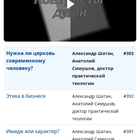
теологии
Сиротство: физическое,
Александр Шатан,
#394
социальное, духовное
Анатолий Симушов,
доктор практической
теологии
Нужна ли церковь
Александр Шатан,
#393
современному
Анатолий
человеку?
Симушов, доктор
практической
теологии
Этика в бизнесе
Александр Шатан,
#392
Анатолий Симушов,
доктор практической
теологии
Имидж или характер?
Александр Шатан,
#391
Анатолий Симушов,