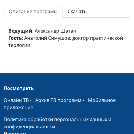
доктор практической
Описание програмы
Скачать
теологии
Юмор и религия
Александр Шатан,
#390
Ведущий
: Александр Шатан
Виталий Киссер,
Гость
: Анатолий Симушов, доктор практической
священнослужитель
теологии
Радость в Боге
Александр Шатан,
#389
Виталий Киссер,
священнослужитель
Манипуляция и свобода
Александр Шатан,
#388
человека
Виталий Киссер,
Посмотреть
священнослужитель
Онлайн ТВ
•
Архив ТВ программ
•
Мобильное
Удовольствие и
Александр Шатан,
#387
приложение
христианство
Виталий Киссер,
Политика обработки персональных данных и
священнослужитель
конфиденциальности
Что значит богатый
Александр Шатан,
#386
Написать