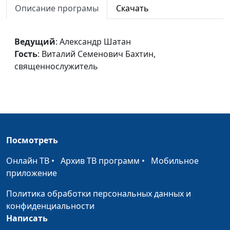
Описание програмы
Скачать
"Всегда радуйтесь"
Александр Шатан,
#358
Виталий Семенович
Ведущий
: Александр Шатан
Бахтин,
Гость
: Виталий Семенович Бахтин,
священнослужитель
священнослужитель
Прощение жестоких
Александр Шатан,
#357
вещей
Виталий Семенович
Бахтин,
священнослужитель
Испытания в жизни
Александр Шатан,
#356
Посмотреть
верующих
Виталий Семенович
Онлайн ТВ
•
Архив ТВ программ
•
Мобильное
Бахтин,
приложение
священнослужитель
Политика обработки персональных данных и
"Не заботьтесь ни о
Александр Шатан,
#355
конфиденциальности
чем"
Виталий Семенович
Написать
Бахтин,