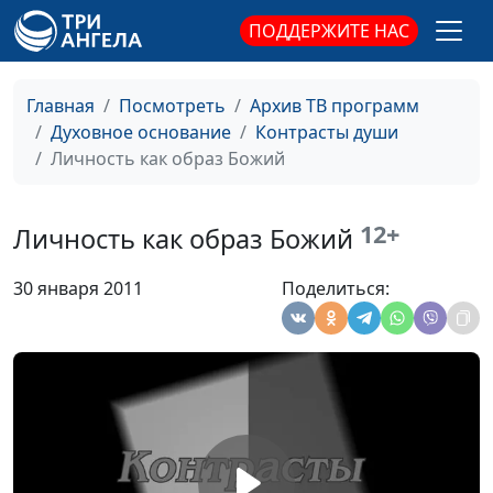
ПОДДЕРЖИТЕ НАС
Испытания в жизни
Александр Шатан,
#356
верующих
Виталий Семенович
Бахтин,
Главная
Посмотреть
Архив ТВ программ
священнослужитель
Духовное основание
Контрасты души
"Не заботьтесь ни о
Личность как образ Божий
Александр Шатан,
#355
чем"
Виталий Семенович
Бахтин,
12+
Личность как образ Божий
священнослужитель
Любить врагов
Александр Шатан,
#354
30 января 2011
Поделиться:
Виталий Семенович
Бахтин,
священнослужитель
Суждение и осуждение
Александр Шатан,
#353
Виталий Семенович
Бахтин,
священнослужитель