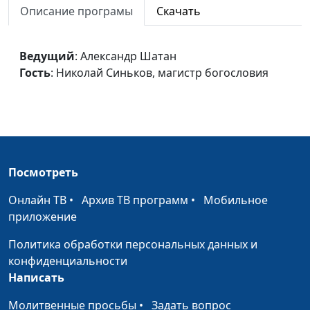
потребительство
Описание програмы
Скачать
Николай Синьков,
магистр богословия
Сакральный континуум
Ведущий
: Александр Шатан
Александр Шатан,
#347
Гость
: Николай Синьков, магистр богословия
Николай Синьков,
магистр богословия
Вино и ответственность
Александр Шатан,
#346
Николай Синьков,
магистр богословия
Посмотреть
Феминизм и гендерный
Александр Шатан,
#345
андроцентризм в браке
Николай Синьков,
Онлайн ТВ
•
Архив ТВ программ
•
Мобильное
магистр богословия
приложение
Дауншифтинг
Александр Шатан,
#344
Политика обработки персональных данных и
Николай Синьков,
конфиденциальности
магистр богословия
Написать
Развод и христианство
Александр Шатан,
#343
Молитвенные просьбы
•
Задать вопрос