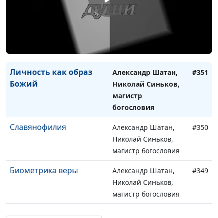
"За все благодарите"
Александр Шатан,
#352
Виталий Семенович
Бахтин,
священнослужитель
Личность как образ
Александр Шатан,
#351
Божий
Николай Синьков,
магистр
богословия
Славянофилия
Александр Шатан,
#350
Николай Синьков,
магистр богословия
Биометрика веры
Александр Шатан,
#349
Николай Синьков,
магистр богословия
Деньги и
Александр Шатан,
#348