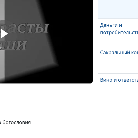
Деньги и
потребительст
Сакральный ко
Вино и ответст
ь
Феминизм и ге
андроцентризм
р богословия
Дауншифтинг