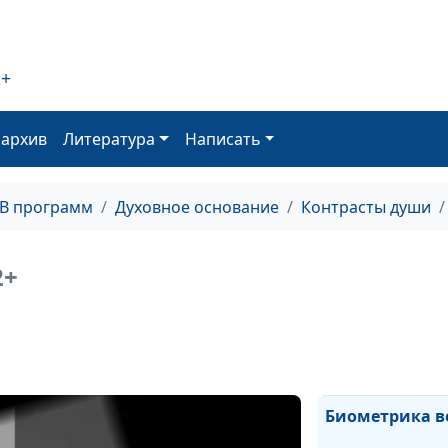
Суждение и ос
2+
"За все благод
оархив
Литература
Написать
ТВ программ
Духовное основание
Контрасты души
Личность как о
Божий
2+
Славянофилия
Биометрика в