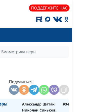
уждение
Александр Шатан,
#353
ПОДДЕРЖИТЕ НАС
Виталий Семенович
Бахтин,
священнослужитель
арите"
Александр Шатан,
#352
Виталий Семенович
Бахтин,
священнослужитель
Биометрика веры
браз
Александр Шатан,
#351
Николай Синьков,
магистр богословия
Поделиться:
Александр Шатан,
#350
Николай Синьков,
магистр богословия
еры
Александр Шатан,
#349
Николай Синьков,