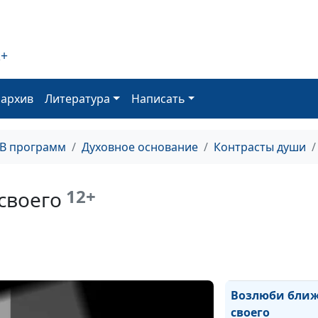
Развод и христ
2+
оархив
Литература
Написать
Оставить ли ж
ТВ программ
Духовное основание
Контрасты души
Смысл прощен
12+
своего
Проблема разв
Возлюби ближ
своего