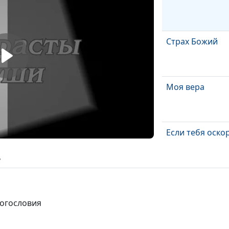
Страх Божий
Моя вера
Если тебя оско
ь
Борьба с Бого
богословия
Правда и ложь