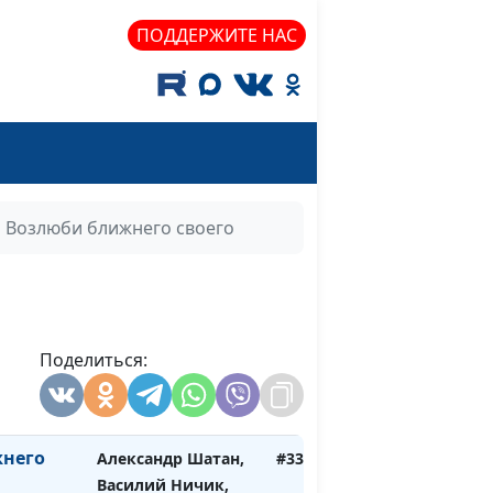
магистр богословия
ПОДДЕРЖИТЕ НАС
ианство
Александр Шатан,
#343
Василий Ничик,
магистр богословия
изнь?
Александр Шатан,
#342
Василий Ничик,
магистр богословия
Возлюби ближнего своего
ия
Александр Шатан,
#340
Василий Ничик,
магистр богословия
ода
Поделиться:
Александр Шатан,
#339
Василий Ничик,
магистр богословия
него
Александр Шатан,
#338
Василий Ничик,