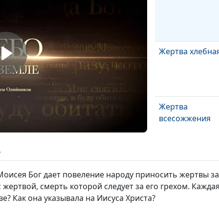
Жертва хлебна
Жертва
всесожжения
ь
Прекращение
жертв
Моисея Бог дает повеление народу приносить жертвы за
жертвой, смерть которой следует за его грехом. Кажда
е? Как она указывала на Иисуса Христа?
Появление