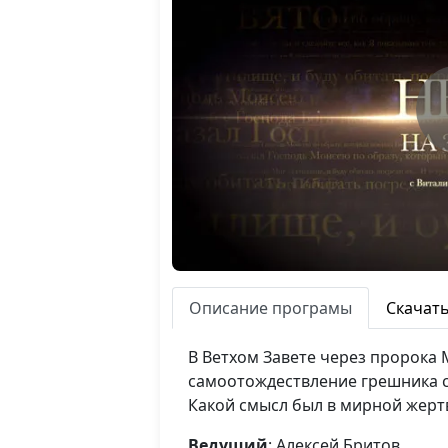
Описание програмы
Скачат
В Ветхом Завете через пророка 
самоотождествление грешника с 
Какой смысл был в мирной жертв
Ведущий
: Алексей Бритов