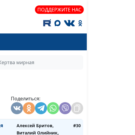
е?
Гунько, доктор
богословия и Эдуард
ПОДДЕРЖИТЕ НАС
Егизарян,
преподаватель кафедры
теологии Заокской
Духовной академии,
магистр богословия
ости
Алексей Бритов,
#32
Жертва мирная
Виталий Олийник,
руководитель Центра
духовного просвещения
Алексей Бритов,
#31
Поделиться:
Виталий Олийник,
руководитель Центра
духовного просвещения
я
Алексей Бритов,
#30
Виталий Олийник,