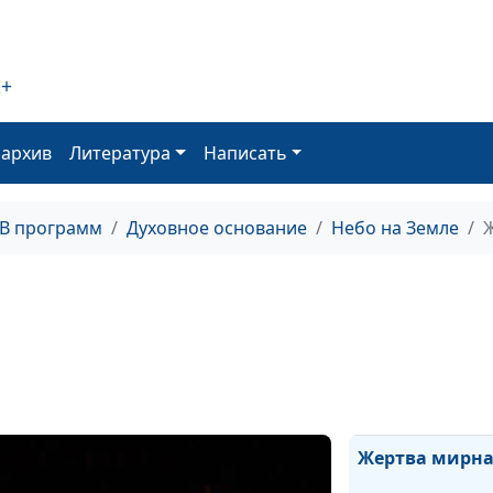
было святилищ
2+
оархив
Литература
Написать
Жертва повинн
ТВ программ
Духовное основание
Небо на Земле
Жертва за грех
Жертва мирна