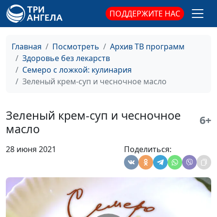
ПОДДЕРЖИТЕ НАС
Вегетарианская уха и салат с
Юлия
#103
апельсином
Лупашина
Главная
Посмотреть
Архив ТВ программ
Хачапури по-аджарски
Арина
#102
Здоровье без лекарств
Воронина
Семеро с ложкой: кулинария
Творожники с бананом и
Гегецик
#101
Зеленый крем-суп и чесночное масло
конфетки из киви с орехами
Шахназарян
Ризотто с авокадо и соевым
Гегецик
#100
Зеленый крем-суп и чесночное
6+
соусом и ягодно-банановый
Шахназарян
масло
коктейль
28 июня 2021
Поделиться:
Питы и омлет с кабачком
Арина
#99
Воронина
Медовые груши в слоёном
Арина
#98
тесте
Воронина
Лазанья с грибами
Арина
#97