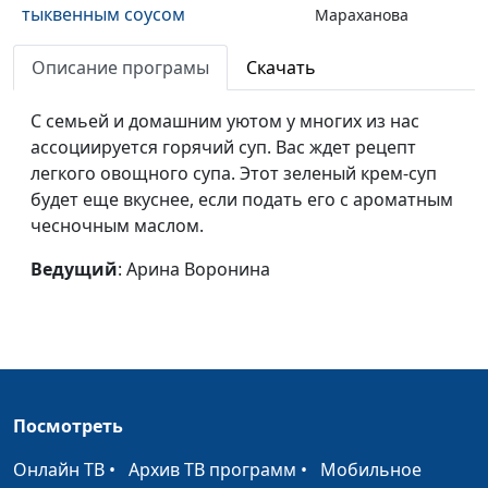
тыквенным соусом
Мараханова
Рататуй и греча с розмарином
Вилина
#90
Описание програмы
Скачать
Парфенова
С семьей и домашним уютом у многих из нас
Пирог из картошки с
Ольга
#89
ассоциируется горячий суп. Вас ждет рецепт
картошкой
Феофанова
легкого овощного супа. Этот зеленый крем-суп
будет еще вкуснее, если подать его с ароматным
Клафути с грушами и
Анжела
#88
чесночным маслом.
цитрусовый лимонад
Бузина
Ведущий
: Арина Воронина
Картофельные ньокки с
Лариса
#87
грибами
Титовская
Картофельно-грибной пирог
Вилина
#86
Парфенова
Грушевый пирог
Лариса
#85
Посмотреть
Титовская
Онлайн ТВ
•
Архив ТВ программ
•
Мобильное
Греческий пирог «Бугаца»
Ольга
#84