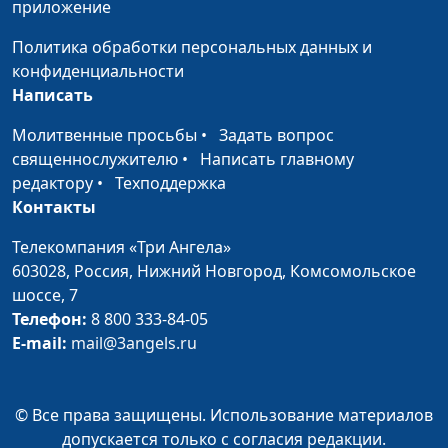
приложение
Феофанова
Политика обработки персональных данных и
Суп из батата и красной
Анжела
#83
конфиденциальности
чечевицы с пряной ореховой
Бузина
Написать
заправкой
Молитвенные просьбы
•
Задать вопрос
Томатный суп с нутом и
Анжела
#82
священнослужителю
•
Написать главному
брокколи, морковные палочки
Бузина
редактору
•
Техподдержка
Контакты
Овощной штрудель
Анжела
#81
Бузина
Телекомпания «Три Ангела»
603028,
Россия, Нижний Новгород,
Комсомольское
Суп-пюре из сельдерея и салат
Елена
#80
шоссе, 7
из свежих овощей с фасолью
Солдатова
Телефон:
8 800 333-84-05
E-mail:
mail@3angels.ru
Овощной кугель и перуанский
Елена
#79
салат с киноа
Солдатова
Котлеты из овощей по–
Лариса
#78
© Все права защищены. Использование материалов
немецки
Титовская
допускается только с согласия редакции.