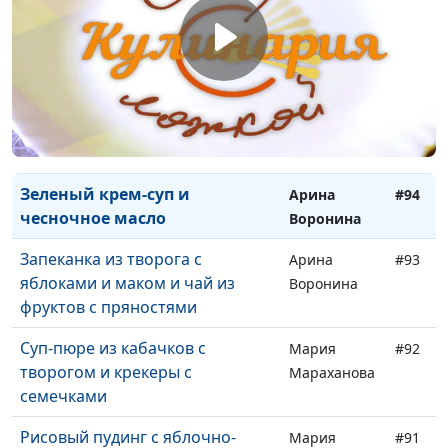
Воронина
Киш с брокколи
Арина
#96
Воронина
Картофельный пирог и
Арина
#95
томатный смузи с базиликом
Воронина
Зеленый крем-суп и
Арина
#94
чесночное масло
Воронина
Запеканка из творога с
Арина
#93
яблоками и маком и чай из
Воронина
фруктов с пряностями
Суп-пюре из кабачков с
Мария
#92
творогом и крекеры с
Мараханова
семечками
Рисовый пудинг с яблочно-
Мария
#91