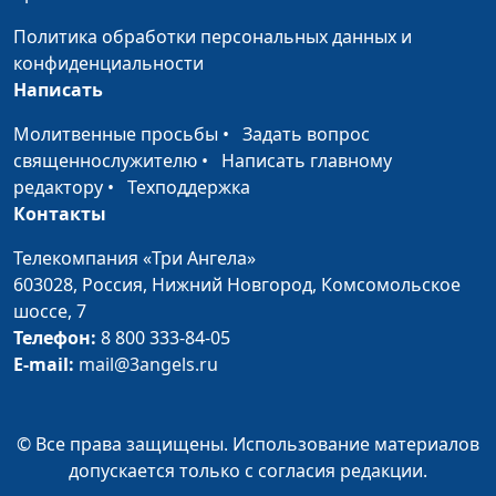
Банановый торт с вишней
Юлия
#51
Политика обработки персональных данных и
Ключникова
конфиденциальности
Написать
Гранола и яблоки, запеченные
Светлана
#50
с творогом
Доманская
Молитвенные просьбы
•
Задать вопрос
священнослужителю
•
Написать главному
Черничный крамбл и
Светлана
#49
редактору
•
Техподдержка
мороженое
Доманская
Контакты
Печенье с арахисовой пастой
Светлана
#48
Телекомпания «Три Ангела»
Доманская
603028,
Россия, Нижний Новгород,
Комсомольское
Рулет из фасоли и теплый салат
Гегецик
#47
шоссе, 7
из цветной капусты
Шахназарян
Телефон:
8 800 333-84-05
E-mail:
mail@3angels.ru
Тефтели из чечевицы
Гегецик
#46
Шахназарян
© Все права защищены. Использование материалов
Сладкий плов и бутербродики с
Гегецик
#45
допускается только с согласия редакции.
авокадо
Шахназарян