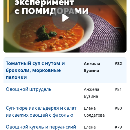
Титовская
Греческий пирог «Бугаца»
Ольга
#84
Феофанова
Суп из батата и красной
Анжела
#83
чечевицы с пряной ореховой
Бузина
заправкой
Томатный суп с нутом и
Анжела
#82
брокколи, морковные
Бузина
палочки
Овощной штрудель
Анжела
#81
Бузина
Суп-пюре из сельдерея и салат
Елена
#80
из свежих овощей с фасолью
Солдатова
Овощной кугель и перуанский
Елена
#79