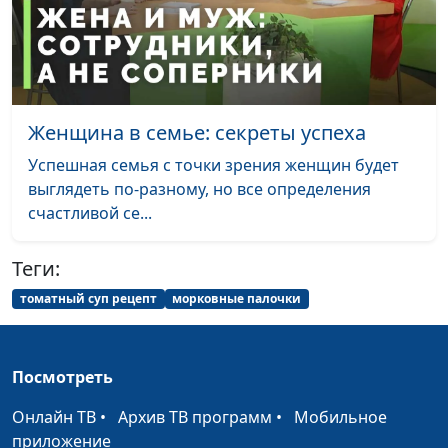
Рулет из слоеного теста с
Татьяна
#58
тыквой
Тимонина
Клубничное суфле и ржаные
Светлана
#57
сконы
Доманская
Женщина в семье: секреты успеха
Овсяный кекс и напиток из
Светлана
#56
клюквы с мятой
Успешная семья с точки зрения женщин будет
Доманская
выглядеть по-разному, но все определения
Овсяноблины и черничный
Светлана
#55
счастливой се...
смузи
Доманская
Теги:
Овощи в мисо соусе
Юлия
#54
Ключникова
томатный суп рецепт
морковные палочки
Ленивые вареники с вишней
Светлана
#53
Доманская
Посмотреть
«Басбуса»: рецепт египетского
Анжела
#52
Онлайн ТВ
•
Архив ТВ программ
•
Мобильное
пирога
Бузина
приложение