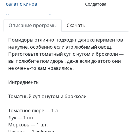
салат с киноа
Солдатова
Котлеты из овощей по–
Лариса
#78
немецки
Титовская
Описание програмы
Скачать
Конвертики из тонкого лаваша
Елена
#77
Помидоры отлично подходят для экспериментов
и тонизирующий смузи
Солдатова
на кухне, особенно если это любимый овощ.
Приготовьте томатный суп с нутом и брокколи —
Имбирный эль и печенье с
Елена
#76
вы полюбите помидоры, даже если до этого они
шоколадом
Солдатова
не очень-то вам нравились.
"Изумрудный" торт
Лариса
#75
Титовская
Ингредиенты
Плов с горохом нут и салат с
Вероника
#74
Томатный суп с нутом и брокколи
баклажанами
Вавилова
Томатное пюре — 1 л
Овсяно-кокосовое печенье и
Вероника
#73
Лук — 1 шт.
миндальное молоко
Вавилова
Морковь — 1 шт.
Пасуц толма
Мариам
#72
Чеснок — 2 зубчика