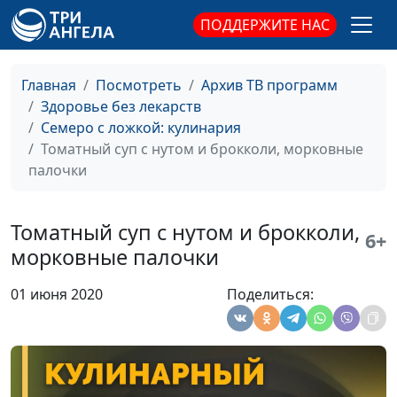
семечками
ПОДДЕРЖИТЕ НАС
Рисовый пудинг с яблочно-
Мария
#91
тыквенным соусом
Мараханова
Главная
Посмотреть
Архив ТВ программ
Здоровье без лекарств
Рататуй и греча с розмарином
Вилина
#90
Семеро с ложкой: кулинария
Парфенова
Томатный суп с нутом и брокколи, морковные
Пирог из картошки с
Ольга
#89
палочки
картошкой
Феофанова
Клафути с грушами и
Анжела
#88
Томатный суп с нутом и брокколи,
6+
цитрусовый лимонад
Бузина
морковные палочки
Картофельные ньокки с
Лариса
#87
01 июня 2020
Поделиться:
грибами
Титовская
Картофельно-грибной пирог
Вилина
#86
Парфенова
Грушевый пирог
Лариса
#85