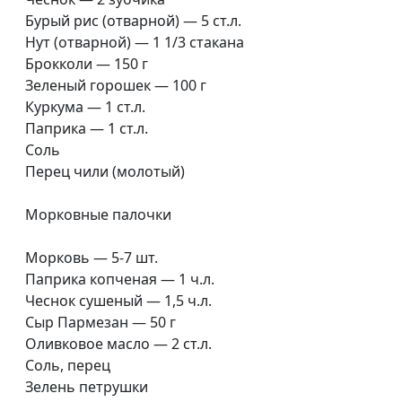
Амирян
Бурый рис (отварной) — 5 ст.л.
Нут (отварной) — 1 1/3 стакана
Суп «Крчик» и яичница с
Мариам
#71
Брокколи — 150 г
помидорами и сыром
Амирян
Зеленый горошек — 100 г
Куркума — 1 ст.л.
Тыквенный тарт
Елена
#70
Паприка — 1 ст.л.
Солдатова
Соль
Торт-мороженое тирамису и
Перец чили (молотый)
Вероника
#69
чай из мяты с апельсином
Вавилова
Морковные палочки
Нутовые орешки,
Вероника
#68
апельсиновые трюфели,
Вавилова
Морковь — 5-7 шт.
клубничный мохито
Паприка копченая — 1 ч.л.
Чеснок сушеный — 1,5 ч.л.
Банановый хлеб и шоколадный
Елена
#67
Сыр Пармезан — 50 г
пудинг
Солдатова
Оливковое масло — 2 ст.л.
Соль, перец
Хачапури на скорую руку и
Марина
#66
Зелень петрушки
легкий салатик с сельдереем
Кочкарева