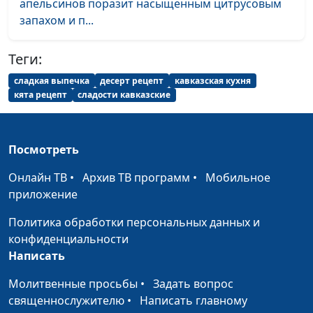
Бургеры с чечевицей
апельсинов поразит насыщенным цитрусовым
Дарья
#35
запахом и п...
Ржанова
Банановые панкейки
Ольга
#34
Теги:
Паршакова
сладкая выпечка
десерт рецепт
кавказская кухня
Бананово-кремовый десерт
Татьяна
#33
кята рецепт
сладости кавказские
Тимонина
Салат «Табуле» и хумус
Нарине
#32
Посмотреть
Егиазарян
Онлайн ТВ
•
Архив ТВ программ
•
Мобильное
Лобио и армянский суп «Танов
Нарине
#31
приложение
апур»
Егиазарян
Политика обработки персональных данных и
Печенье «Мадлен» и
Екатерина
#30
конфиденциальности
марципаны
Плешакова
Написать
Пирог «Сладкая долька»
Екатерина
#29
Молитвенные просьбы
•
Задать вопрос
Петреева
священнослужителю
•
Написать главному