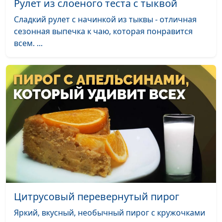
Рулет из слоеного теста с тыквой
из клюквы с фруктами
Тимонина
Сладкий рулет с начинкой из тыквы - отличная
Ягодный тарт
сезонная выпечка к чаю, которая понравится
Светлана
#41
всем. ...
Доманская
Хапама и напиток с мятой и
Гегецик
#40
базиликом
Шахназарян
Сэндвичи с чечевичной
Диана
#39
запеканкой
Лаишевцева
Рогалики с финиками и
Диана
#38
конфетки из киви
Лаишевцева
Жингялов-хац (хлеб с зеленью)
Гегецик
#37
и салат с чечевицей
Шахназарян
Галета с грушей и чай со
Светлана
#36
Цитрусовый перевернутый пирог
свежим тимьяном
Доманская
Яркий, вкусный, необычный пирог с кружочками