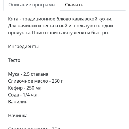
Описание програмы
Скачать
Овсяноблины и черничный
Светлана
#55
смузи
Доманская
Кята - традиционное блюдо кавказской кухни.
Для начинки и теста в ней используются одни
Овощи в мисо соусе
Юлия
#54
продукты. Приготовить кяту легко и быстро.
Ключникова
Ленивые вареники с вишней
Светлана
#53
Ингредиенты
Доманская
Тесто
«Басбуса»: рецепт египетского
Анжела
#52
пирога
Бузина
Мука - 2,5 стакана
Сливочное масло - 250 г
Банановый торт с вишней
Юлия
#51
Кефир - 250 мл
Ключникова
Сода - 1/4 ч.л.
Гранола и яблоки, запеченные
Светлана
#50
Ванилин
с творогом
Доманская
Начинка
Черничный крамбл и
Светлана
#49
мороженое
Доманская