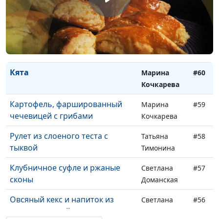
Перец, фаршированный
Марина
#62
овощами и грибами, и булгур
Кочкарева
Овощи, запеченные в духовке,
Марина
#61
и паштет из чечевицы с нори
Кочкарева
Кята
Марина
#60
Кочкарева
Картофель, фаршированный
Марина
#59
чечевицей с грибами
Кочкарева
Рулет из слоеного теста с
Татьяна
#58
тыквой
Тимонина
Клубничное суфле и ржаные
Светлана
#57
сконы
Доманская
Овсяный кекс и напиток из
Светлана
#56
клюквы с мятой
Доманская