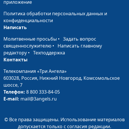
приложение
Ягодный тарт
Светлана
#41
Политика обработки персональных данных и
Доманская
конфиденциальности
Написать
Хапама и напиток с мятой и
Гегецик
#40
базиликом
Шахназарян
Молитвенные просьбы
•
Задать вопрос
священнослужителю
•
Написать главному
Сэндвичи с чечевичной
Диана
#39
редактору
•
Техподдержка
запеканкой
Лаишевцева
Контакты
Рогалики с финиками и
Диана
#38
Телекомпания «Три Ангела»
конфетки из киви
Лаишевцева
603028,
Россия, Нижний Новгород,
Комсомольское
шоссе, 7
Жингялов-хац (хлеб с зеленью)
Гегецик
#37
Телефон:
8 800 333-84-05
и салат с чечевицей
Шахназарян
E-mail:
mail@3angels.ru
Галета с грушей и чай со
Светлана
#36
свежим тимьяном
Доманская
© Все права защищены. Использование материалов
Бургеры с чечевицей
Дарья
#35
допускается только с согласия редакции.