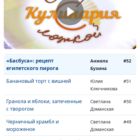
смузи
Доманская
Овощи в мисо соусе
Юлия
#54
Ключникова
Ленивые вареники с вишней
Светлана
#53
Доманская
«Басбуса»: рецепт
Анжела
#52
египетского пирога
Бузина
Банановый торт с вишней
Юлия
#51
Ключникова
Гранола и яблоки, запеченные
Светлана
#50
с творогом
Доманская
Черничный крамбл и
Светлана
#49
мороженое
Доманская