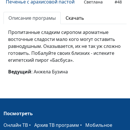
Печенье с арахисовой пастой
Светлана
#48
Доманская
Описание програмы
Скачать
Рулет из фасоли и теплый салат
Гегецик
#47
из цветной капусты
Шахназарян
Пропитанные сладким сиропом ароматные
восточные сладости мало кого могут оставить
Тефтели из чечевицы
Гегецик
#46
равнодушным. Оказывается, их не так уж сложно
Шахназарян
готовить. Побалуйте своих близких - испеките
Сладкий плов и бутербродики с
Гегецик
#45
египетский пирог «Басбуса».
авокадо
Шахназарян
Ведущий
: Анжела Бузина
Слоеные китайские лепешки
Татьяна
#44
Тимонина
Фунчоза с овощами салат из
Татьяна
#43
помидоров с грецкими
Тимонина
орехами
Посмотреть
Морковный тортик и коктейль
Татьяна
#42
Онлайн ТВ
•
Архив ТВ программ
•
Мобильное
из клюквы с фруктами
Тимонина