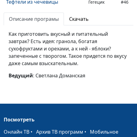
Тефтели из чечевицы
Гегецик
#46
Шахназарян
Описание програмы
Скачать
Сладкий плов и бутербродики с
Гегецик
#45
авокадо
Шахназарян
Как приготовить вкусный и питательный
завтрак? Есть идея: гранола, богатая
Слоеные китайские лепешки
Татьяна
#44
сухофруктами и орехами, а к ней - яблоки?
Тимонина
запеченные с творогом. Такое придется по вкусу
Фунчоза с овощами салат из
Татьяна
#43
даже самым взыскательным.
помидоров с грецкими
Тимонина
Ведущий
: Светлана Доманская
орехами
Морковный тортик и коктейль
Татьяна
#42
из клюквы с фруктами
Тимонина
Ягодный тарт
Светлана
#41
Доманская
Посмотреть
Хапама и напиток с мятой и
Гегецик
#40
Онлайн ТВ
•
Архив ТВ программ
•
Мобильное
базиликом
Шахназарян