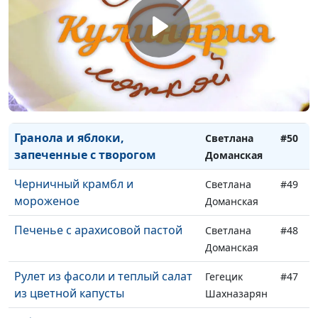
Доманская
«Басбуса»: рецепт египетского
Анжела
#52
пирога
Бузина
Банановый торт с вишней
Юлия
#51
Ключникова
Гранола и яблоки,
Светлана
#50
запеченные с творогом
Доманская
Черничный крамбл и
Светлана
#49
мороженое
Доманская
Печенье с арахисовой пастой
Светлана
#48
Доманская
Рулет из фасоли и теплый салат
Гегецик
#47
из цветной капусты
Шахназарян