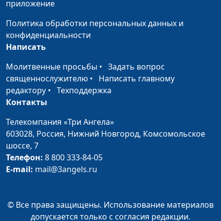
приложение
Сэндвичи с чечевичной
Диана
#39
Политика обработки персональных данных и
запеканкой
Лаишевцева
конфиденциальности
Написать
Рогалики с финиками и
Диана
#38
конфетки из киви
Лаишевцева
Молитвенные просьбы
•
Задать вопрос
священнослужителю
•
Написать главному
Жингялов-хац (хлеб с зеленью)
Гегецик
#37
редактору
•
Техподдержка
и салат с чечевицей
Шахназарян
Контакты
Галета с грушей и чай со
Светлана
#36
Телекомпания «Три Ангела»
свежим тимьяном
Доманская
603028,
Россия, Нижний Новгород,
Комсомольское
шоссе, 7
Бургеры с чечевицей
Дарья
#35
Телефон:
8 800 333-84-05
Ржанова
E-mail:
mail@3angels.ru
Банановые панкейки
Ольга
#34
Паршакова
© Все права защищены. Использование материалов
Бананово-кремовый десерт
Татьяна
#33
допускается только с согласия редакции.