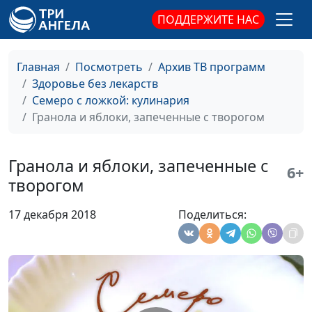
Кочкарева
ПОДДЕРЖИТЕ НАС
Картофель, фаршированный
Марина
#59
чечевицей с грибами
Кочкарева
Главная
Посмотреть
Архив ТВ программ
Здоровье без лекарств
Рулет из слоеного теста с
Татьяна
#58
Семеро с ложкой: кулинария
тыквой
Тимонина
Гранола и яблоки, запеченные с творогом
Клубничное суфле и ржаные
Светлана
#57
сконы
Доманская
Гранола и яблоки, запеченные с
6+
Овсяный кекс и напиток из
Светлана
#56
творогом
клюквы с мятой
Доманская
17 декабря 2018
Поделиться:
Овсяноблины и черничный
Светлана
#55
смузи
Доманская
Овощи в мисо соусе
Юлия
#54
Ключникова
Ленивые вареники с вишней
Светлана
#53