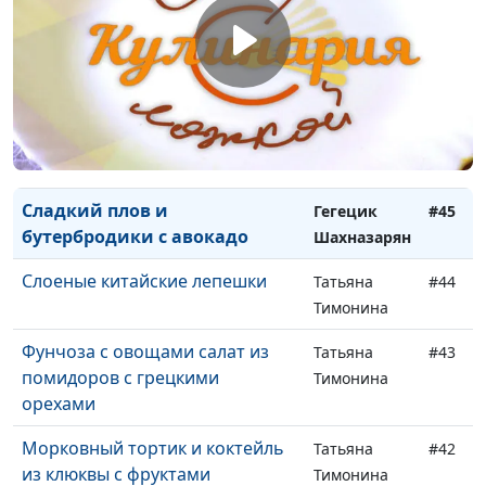
Доманская
Рулет из фасоли и теплый салат
Гегецик
#47
из цветной капусты
Шахназарян
Тефтели из чечевицы
Гегецик
#46
Шахназарян
Сладкий плов и
Гегецик
#45
бутербродики с авокадо
Шахназарян
Слоеные китайские лепешки
Татьяна
#44
Тимонина
Фунчоза с овощами салат из
Татьяна
#43
помидоров с грецкими
Тимонина
орехами
Морковный тортик и коктейль
Татьяна
#42
из клюквы с фруктами
Тимонина