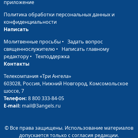
приложение
Банановые панкейки
Ольга
#34
Политика обработки персональных данных и
Паршакова
конфиденциальности
Написать
Бананово-кремовый десерт
Татьяна
#33
Тимонина
Молитвенные просьбы
•
Задать вопрос
священнослужителю
•
Написать главному
Салат «Табуле» и хумус
Нарине
#32
редактору
•
Техподдержка
Егиазарян
Контакты
Лобио и армянский суп «Танов
Нарине
#31
Телекомпания «Три Ангела»
апур»
Егиазарян
603028,
Россия, Нижний Новгород,
Комсомольское
шоссе, 7
Печенье «Мадлен» и
Екатерина
#30
Телефон:
8 800 333-84-05
марципаны
Плешакова
E-mail:
mail@3angels.ru
Пирог «Сладкая долька»
Екатерина
#29
Петреева
© Все права защищены. Использование материалов
Парфе
Екатерина
#28
допускается только с согласия редакции.