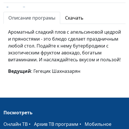
Ягодный тарт
Светлана
#41
Доманская
Описание програмы
Скачать
Хапама и напиток с мятой и
Гегецик
#40
Ароматный сладкий плов с апельсиновой цедрой
базиликом
Шахназарян
и пряностями - это блюдо сделает праздничным
любой стол. Подайте к нему бутербродики с
Сэндвичи с чечевичной
Диана
#39
экзотическим фруктом авокадо, богатым
запеканкой
Лаишевцева
витаминами. И наслаждайтесь вкусом и пользой!
Рогалики с финиками и
Диана
#38
Ведущий
: Гегецик Шахназарян
конфетки из киви
Лаишевцева
Жингялов-хац (хлеб с зеленью)
Гегецик
#37
и салат с чечевицей
Шахназарян
Галета с грушей и чай со
Светлана
#36
свежим тимьяном
Доманская
Посмотреть
Бургеры с чечевицей
Дарья
#35
Онлайн ТВ
•
Архив ТВ программ
•
Мобильное
Ржанова