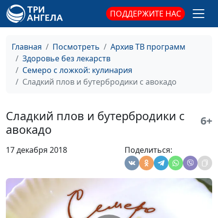
смузи
Доманская
ПОДДЕРЖИТЕ НАС
Овощи в мисо соусе
Юлия
#54
Ключникова
Главная
Посмотреть
Архив ТВ программ
Здоровье без лекарств
Ленивые вареники с вишней
Светлана
#53
Семеро с ложкой: кулинария
Доманская
Сладкий плов и бутербродики с авокадо
«Басбуса»: рецепт египетского
Анжела
#52
пирога
Бузина
Сладкий плов и бутербродики с
6+
Банановый торт с вишней
Юлия
#51
авокадо
Ключникова
17 декабря 2018
Поделиться:
Гранола и яблоки, запеченные
Светлана
#50
с творогом
Доманская
Черничный крамбл и
Светлана
#49
мороженое
Доманская
Печенье с арахисовой пастой
Светлана
#48