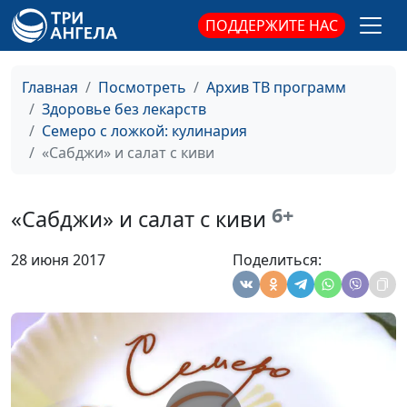
ПОДДЕРЖИТЕ НАС
Галета с грушей и чай со
Светлана
#36
свежим тимьяном
Доманская
Главная
Посмотреть
Архив ТВ программ
Бургеры с чечевицей
Дарья
#35
Здоровье без лекарств
Ржанова
Семеро с ложкой: кулинария
Банановые панкейки
Ольга
#34
«Сабджи» и салат с киви
Паршакова
Бананово-кремовый десерт
Татьяна
#33
6+
«Сабджи» и салат с киви
Тимонина
28 июня 2017
Поделиться:
Салат «Табуле» и хумус
Нарине
#32
Егиазарян
Лобио и армянский суп «Танов
Нарине
#31
апур»
Егиазарян
Печенье «Мадлен» и
Екатерина
#30