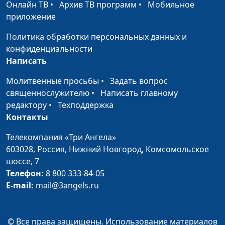
Онлайн ТВ
•
Архив ТВ программ
•
Мобильное
Цветная капуста в ореховом
Юлия
#16
приложение
тесте и рагу из кабачков с
Ключникова
фасолью
Политика обработки персональных данных и
конфиденциальности
«Хачапури»
Нарине
#15
Написать
Егиазарян
Молитвенные просьбы
•
Задать вопрос
Почов апур (суп с фасолью) и
Нарине
#14
священнослужителю
•
Написать главному
закуска из баклажанов
Егиазарян
редактору
•
Техподдержка
Контакты
Пирожки из швейцарского
Анна
#13
теста и салат из фасоли с
Рыжова
Телекомпания «Три Ангела»
сухариками
603028,
Россия, Нижний Новгород,
Комсомольское
шоссе, 7
Салат из черных древесных
Светлана
#12
Телефон:
8 800 333-84-05
грибов и кукуруза с кедровыми
Лукашевич
E-mail:
mail@3angels.ru
орешками
Чипсы и соус «Мексиканская
Анна
#11
сальса»
Мартынова
© Все права защищены. Использование материалов