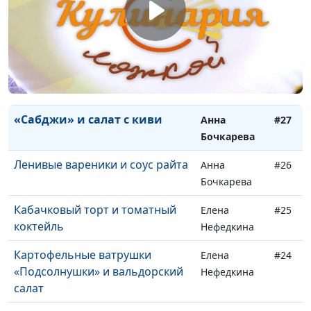
марципаны
Плешакова
Пирог «Сладкая долька»
Екатерина
#29
Петреева
Парфе
Екатерина
#28
Петреева
«Сабджи» и салат с киви
Анна
#27
Бочкарева
Ленивые вареники и соус райта
Анна
#26
Бочкарева
Кабачковый торт и томатный
Елена
#25
коктейль
Нефедкина
Картофельные ватрушки
Елена
#24
«Подсолнушки» и вальдорский
Нефедкина
салат