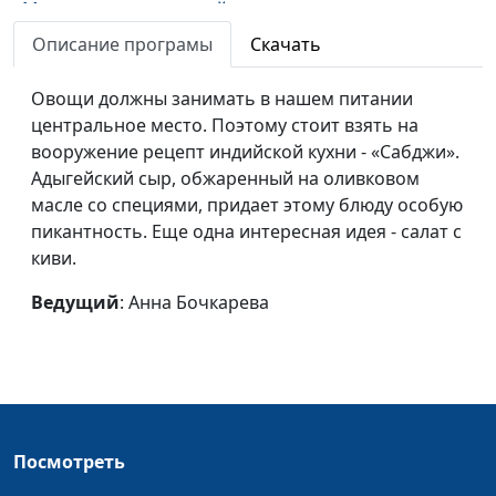
Макароны с чечевицей и салат
Ангелина
#23
с творогом
Дубровина
Описание програмы
Скачать
Суп «Масур Дал » и хрустящие
Ангелина
#22
Овощи должны занимать в нашем питании
голубцы
Дубровина
центральное место. Поэтому стоит взять на
вооружение рецепт индийской кухни - «Сабджи».
«Букет роз» и имбирный
Ангелина
#21
Адыгейский сыр, обжаренный на оливковом
лимонад
Дубровина
масле со специями, придает этому блюду особую
Булочки «Ежики» и компот
Ангелина
#20
пикантность. Еще одна интересная идея - салат с
«Экзотик»
Дубровина
киви.
Веганское мороженое и
Ирина
#19
Ведущий
: Анна Бочкарева
домашний щербет
Остапенко
Запеканка «Джойс»
Ирина
#18
Остапенко
Салат «Золотая осень» и
Мария
#17
Посмотреть
коктейль «Творожный рай»
Токмурзина