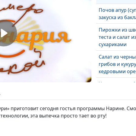
Почов апур (су
закуска из бак
Пирожки из шв
теста и салат и
сухариками
Салат из черны
грибов и кукуру
кедровыми ор
Чипсы и соус «
сальса»
ь
«Ти Сан Чи»
ури» приготовит сегодня гостья программы Нарине. См
ехнологии, эта выпечка просто тает во рту!
«Нангуа бин» - 
тыквенные леп