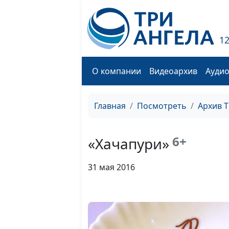
1
О компании
Видеоархив
Ауди
Главная
Посмотреть
Архив 
6+
«Хачапури»
31 мая 2016