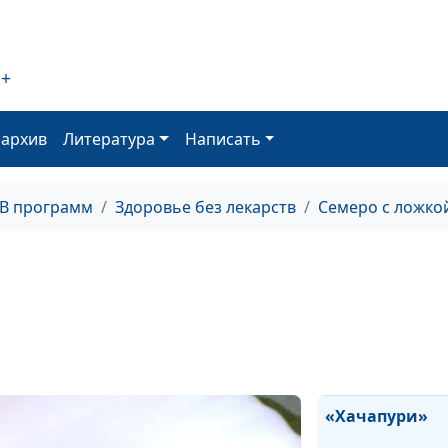
«Букет роз» и 
лимонад
Булочки «Ежики
2+
«Экзотик»
Веганское мор
оархив
Литература
Написать
домашний щер
Запеканка «Дж
ТВ программ
Здоровье без лекарств
Семеро с ложко
Салат «Золотая
коктейль «Тво
Цветная капуст
тесте и рагу из
фасолью
«Хачапури»