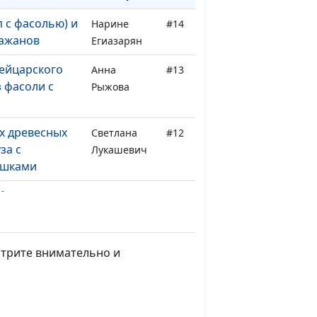
п с фасолью) и
Нарине
#14
лажанов
Егиазарян
ейцарского
Анна
#13
з фасоли с
Рыжова
х древесных
Светлана
#12
за с
Лукашевич
ешками
Мексиканская
Анна
#11
Мартынова
Светлана
#10
отрите внимательно и
Лукашевич
сладкие
Светлана
#9
ешки и «Юми
Лукашевич