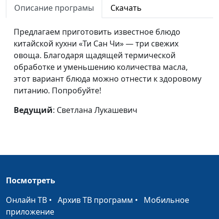
крекеры из 4-х злаков
Нефедкина
Описание програмы
Скачать
Картофельный салат по-
Светлана
#5
Предлагаем приготовить известное блюдо
китайски и декоративная
Лукашевич
китайской кухни «Ти Сан Чи» — три свежих
закуска из нори
овоща. Благодаря щадящей термической
обработке и уменьшению количества масла,
Картофельный пирог
Екатерина
#4
этот вариант блюда можно отнести к здоровому
Петреева
питанию. Попробуйте!
Гречневый суп с белыми
Галина
#3
Ведущий
: Светлана Лукашевич
грибами и пресный хлеб
Мещерякова
Вегетарианский вариант супа
Татьяна
#2
«Шурпа» и салат «Мазурка»
Тимонина
Злаковый коктейль и
Елена
#1
антикризисные сладости
Нефедкина
Посмотреть
Онлайн ТВ
•
Архив ТВ программ
•
Мобильное
приложение