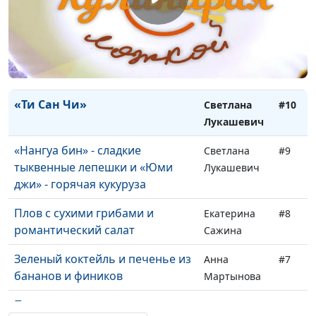
грибов и кукуруза с кедровыми
Лукашевич
орешками
Чипсы и соус «Мексиканская
Анна
#11
сальса»
Мартынова
«Ти Сан Чи»
Светлана
#10
Лукашевич
«Нангуа бин» - сладкие
Светлана
#9
тыквенные лепешки и «Юми
Лукашевич
джи» - горячая кукуруза
Плов с сухими грибами и
Екатерина
#8
романтический салат
Сажина
Зеленый коктейль и печенье из
Анна
#7
бананов и фиников
Мартынова
Паста из авокадо с зеленью и
Елена
#6