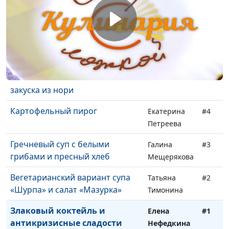
бананов и фиников
Мартынова
Паста из авокадо с зеленью и
Елена
#6
крекеры из 4-х злаков
Нефедкина
Картофельный салат по-
Светлана
#5
китайски и декоративная
Лукашевич
закуска из нори
Картофельный пирог
Екатерина
#4
Петреева
Гречневый суп с белыми
Галина
#3
грибами и пресный хлеб
Мещерякова
Вегетарианский вариант супа
Татьяна
#2
«Шурпа» и салат «Мазурка»
Тимонина
Злаковый коктейль и
Елена
#1
антикризисные сладости
Нефедкина