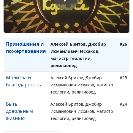
Умирал ли Иисус
Алексей Бритов, Сергей
#27
на кресте?
Ларионов,
священнослужитель, магистр
богословия
Приношения и
Алексей Бритов, Джобир
#26
пожертвования
Исмаилович Исхаков,
магистр теологии,
религиовед
Молитва и
Алексей Бритов, Джобир
#25
благодарность
Исмаилович Исхаков, магистр
теологии, религиовед
Быть
Алексей Бритов, Джобир
#24
довольным
Исмаилович Исхаков, магистр
жизнью
теологии, религиовед
Суеверие и
Алексей Бритов, Джобир
#23