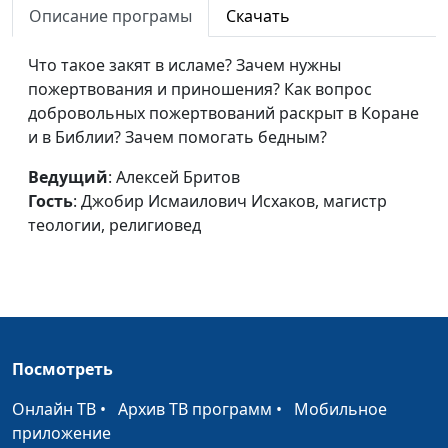
религия
Описание програмы
Скачать
Исмаилович Исхаков, магистр
теологии, религиовед
Что такое закят в исламе? Зачем нужны
Пророчества о
Алексей Бритов, Джобир
#22
пожертвования и приношения? Как вопрос
судном дне
Исмаилович Исхаков, магистр
добровольных пожертвований раскрыт в Коране
теологии, религиовед
и в Библии? Зачем помогать бедным?
Признаки
Алексей Бритов, Джобир
#21
Ведущий
: Алексей Бритов
последнего
Исмаилович Исхаков, магистр
Гость
: Джобир Исмаилович Исхаков, магистр
времени
теологии, религиовед
теологии, религиовед
Адам и Иса
Алексей Бритов, Джобир
#20
(Иисус)
Исмаилович Исхаков, магистр
теологии, религиовед
Коран о Библии
Алексей Бритов, Джобир
#19
Посмотреть
Исмаилович Исхаков, магистр
теологии, религиовед
Онлайн ТВ
•
Архив ТВ программ
•
Мобильное
приложение
Новозаветные
Алексей Бритов, Джобир
#18