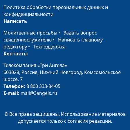
пророки в
Исмаилович Исхаков, магистр
Политика обработки персональных данных и
Коране
теологии, религиовед
конфиденциальности
Написать
Сходства Библии
Алексей Бритов, Джобир
#17
и Корана
Исмаилович Исхаков, магистр
Молитвенные просьбы
•
Задать вопрос
теологии, религиовед
священнослужителю
•
Написать главному
редактору
•
Техподдержка
Прямой путь
Алексей Бритов, Джобир
#16
Контакты
праведника
Исмаилович Исхаков, магистр
теологии, религиовед
Телекомпания «Три Ангела»
603028,
Россия, Нижний Новгород,
Комсомольское
Ислам – религия
Алексей Бритов, Джобир
#15
шоссе, 7
мира или
Исмаилович Исхаков, магистр
Телефон:
8 800 333-84-05
войны?
теологии, религиовед
E-mail:
mail@3angels.ru
Иисус Христос -
Сергей Николаевич Ларионов,
#14
великая жертва
магистр теологии, религиовед,
(вторая часть)
© Все права защищены. Использование материалов
Джобир Исмаилович Исхаков,
допускается только с согласия редакции.
магистр теологии, религиовед