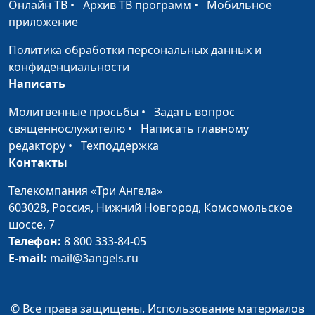
Онлайн ТВ
•
Архив ТВ программ
•
Мобильное
Называйся
Михаил Севастьянов,
#45
приложение
христианином. Будь
священнослужитель
христианином
Политика обработки персональных данных и
конфиденциальности
Ценность человека:
Михаил Севастьянов,
#44
Написать
кого слушать?
священнослужитель
Молитвенные просьбы
•
Задать вопрос
Когда можно все
Михаил Севастьянов,
#43
священнослужителю
•
Написать главному
исправить
священнослужитель
редактору
•
Техподдержка
Контакты
Как увидеть Бога?
Михаил Севастьянов,
#42
священнослужитель
Телекомпания «Три Ангела»
603028,
Россия, Нижний Новгород,
Комсомольское
Бог и Его церковь:
Михаил Севастьянов,
#41
шоссе, 7
супружеские
священнослужитель
Телефон:
8 800 333-84-05
отношения
E-mail:
mail@3angels.ru
Почему Бог нас
Михаил Севастьянов,
#40
испытывает?
священнослужитель
© Все права защищены. Использование материалов