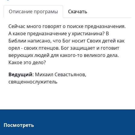
боги
священнослужитель
Описание програмы
Скачать
Не нужно бояться
Михаил Севастьянов,
#51
бури, если в лодке —
священнослужитель
Сейчас много говорят о поиске предназначения.
Иисус
А какое предназначение у христианина? В
Библии написано, что Бог носит Своих детей как
Верить никогда не
Михаил Севастьянов,
#50
орел - своих птенцов. Бог защищает и готовит
поздно
священнослужитель
верующих людей для какого-то великого дела.
Зачем видеть в
Михаил Севастьянов,
#49
Какое это дело?
истинном свете?
священнослужитель
Ведущий
: Михаил Севастьянов,
Насколько важна вера?
Михаил Севастьянов,
#48
священнослужитель
священнослужитель
Рождество и поиск
Михаил Севастьянов,
#47
счастья
священнослужитель
Знание от Бога: как
Михаил Севастьянов,
#46
Посмотреть
влиться в церковь
священнослужитель