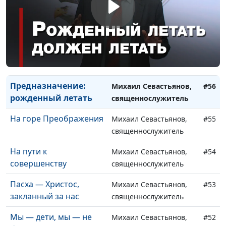
Для Бога нет
Михаил Севастьянов,
#58
недостойных
священнослужитель
Что оскверняет
Михаил Севастьянов,
#57
человека
священнослужитель
Предназначение:
Михаил Севастьянов,
#56
рожденный летать
священнослужитель
На горе Преображения
Михаил Севастьянов,
#55
священнослужитель
На пути к
Михаил Севастьянов,
#54
совершенству
священнослужитель
Пасха — Христос,
Михаил Севастьянов,
#53
закланный за нас
священнослужитель
Мы — дети, мы — не
Михаил Севастьянов,
#52