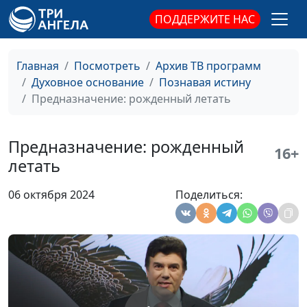
ПОДДЕРЖИТЕ НАС
Главная
Посмотреть
Архив ТВ программ
Духовное основание
Познавая истину
Что важно увидеть в
Михаил Севастьянов,
#63
Предназначение: рожденный летать
истории о сотворении
священнослужитель
Христианское
Михаил Севастьянов,
#62
Предназначение: рожденный
16+
совершенство
священнослужитель
летать
Любовь —
Михаил Севастьянов,
#61
06 октября 2024
Поделиться:
совокупность
священнослужитель
совершенства
Сотворение мира.
Михаил Севастьянов,
#60
Ненаучный трактат
священнослужитель
Сотворение мира или
Михаил Севастьянов,
#59
эволюция?
священнослужитель