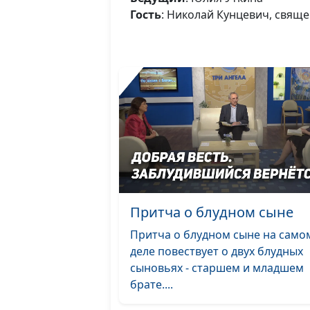
Гость
: Николай Кунцевич, свящ
Притча о блудном сыне
Притча о блудном сыне на само
деле повествует о двух блудных
сыновьях - старшем и младшем
брате....