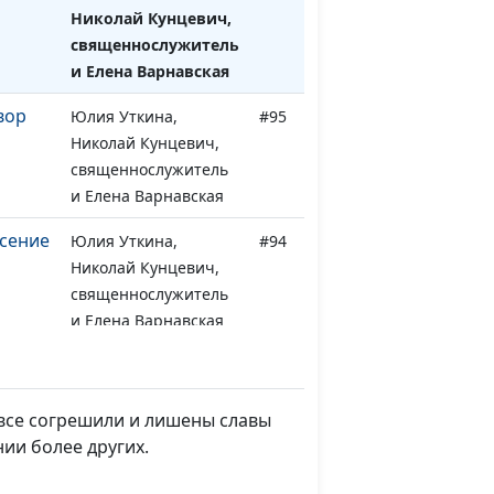
Николай Кунцевич,
священнослужитель
и Елена Варнавская
вор
Юлия Уткина,
#95
Николай Кунцевич,
священнослужитель
и Елена Варнавская
асение
Юлия Уткина,
#94
Николай Кунцевич,
священнослужитель
и Елена Варнавская
Юлия Уткина,
#93
Николай Кунцевич,
священнослужитель
 все согрешили и лишены славы
и Елена Варнавская
ии более других.
ние
Юлия Уткина,
#92