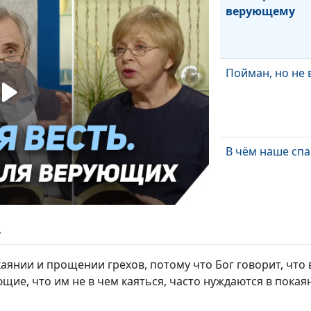
верующему
Пойман, но не 
В чём наше сп
Какая вера
ь
правильная?
аянии и прощении грехов, потому что Бог говорит, что
ие, что им не в чем каяться, часто нуждаются в покаян
Второе Креще