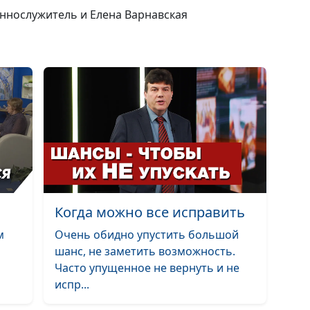
Христа
еннослужитель и Елена Варнавская
Кого Бог наказ
Встреча, меня
жизнь. Волхвы
(вторая часть)
Когда можно все исправить
Встреча, меня
м
Очень обидно упустить большой
жизнь. Волхвы
шанс, не заметить возможность.
(первая часть)
Часто упущенное не вернуть и не
испр...