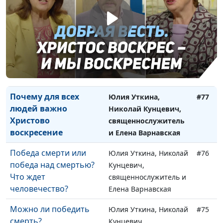
священнослужитель и
Елена Варнавская
Как искоренить в себе
Юлия Уткина, Николай
#78
неверие?
Кунцевич,
священнослужитель и
Елена Варнавская
Почему для всех
Юлия Уткина,
#77
людей важно
Николай Кунцевич,
Христово
священнослужитель
воскресение
и Елена Варнавская
Победа смерти или
Юлия Уткина, Николай
#76
победа над смертью?
Кунцевич,
Что ждет
священнослужитель и
человечество?
Елена Варнавская
Можно ли победить
Юлия Уткина, Николай
#75
смерть?
Кунцевич,