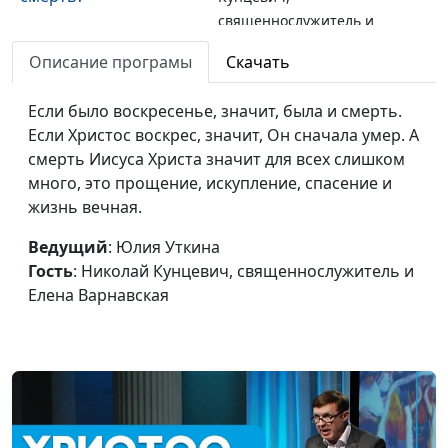
священнослужитель и
Елена Варнавская
Описание програмы
Скачать
Прости нам, ибо не
Юлия Уткина, Николай
#74
знаем, что делаем
Если было воскресенье, значит, была и смерть.
Кунцевич,
Если Христос воскрес, значит, Он сначала умер. А
священнослужитель и
смерть Иисуса Христа значит для всех слишком
Елена Варнавская
много, это прощение, искупление, спасение и
Избавление от
Юлия Уткина, Николай
#73
жизнь вечная.
проклятья
Кунцевич,
Ведущий
: Юлия Уткина
священнослужитель и
Гость
: Николай Кунцевич, священнослужитель и
Елена Варнавская
Елена Варнавская
К чему может
Юлия Уткина, Николай
#72
привести суд человека
Кунцевич,
над Богом?
священнослужитель и
Елена Варнавская
Человек производит
Юлия Уткина, Николай
#71
суд над Богом? Наш