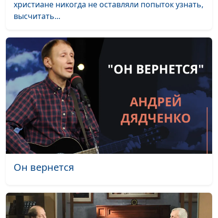
христиане никогда не оставляли попыток узнать,
Высокомерие
Юлия Уткина, Николай
#35
высчитать...
религиозных людей
Кунцевич,
священнослужитель и
Елена Варнавская
Кто не войдёт в жизнь
Юлия Уткина, Николай
#34
вечную?
Кунцевич,
священнослужитель и
Елена Варнавская
Показное
Юлия Уткина, Николай
#33
благочестие.
Кунцевич,
Исцеление в субботу
священнослужитель и
Елена Варнавская
Он вернется
Показное
Юлия Уткина, Николай
#32
благочестие. Как
Кунцевич,
раскаяться?
священнослужитель и
Елена Варнавская