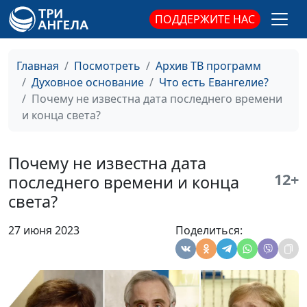
страшного суда?
Кунцевич,
ПОДДЕРЖИТЕ НАС
священнослужитель и
Елена Варнавская
Главная
Посмотреть
Архив ТВ программ
Как противостоять
Юлия Уткина, Николай
#66
Духовное основание
Что есть Евангелие?
жажде власти?
Кунцевич,
Почему не известна дата последнего времени
священнослужитель и
и конца света?
Елена Варнавская
Что значит Пасха для
Юлия Уткина, Николай
#65
Почему не известна дата
нас сегодня? (вторая
Кунцевич,
12+
последнего времени и конца
часть)
священнослужитель и
света?
Елена Варнавская
Что значит Пасха для
Юлия Уткина, Николай
#64
27 июня 2023
Поделиться:
нас сегодня? (первая
Кунцевич,
часть)
священнослужитель и
Елена Варнавская
Почему люди боятся
Юлия Уткина, Николай
#63