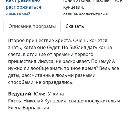
Юлия Уткина, Николай
#59
распоряжаться
Кунцевич,
деньгами?
священнослужитель и
Елена Варнавская
Описание програмы
Скачать
Существует ли
Юлия Уткина, Николай
#58
воскресенье после
Второе пришествие Христа. Очень хочется
Кунцевич,
смерти?
знать, когда оно будет. Но Библия дату конца
священнослужитель и
света, в отличие от времени первого
Елена Варнавская
пришествия Иисуса, не раскрывает. Почему? А
Что такое завет с
Юлия Уткина, Николай
#57
нужно ли вообще знать точное время? Ведь все
Богом?
Кунцевич,
даты, рассчитанные людьми разными
священнослужитель и
способами, не оправдались.
Елена Варнавская
Ведущий
: Юлия Уткина
Что может быть
Юлия Уткина, Николай
#56
Гость
: Николай Кунцевич, священнослужитель и
причиной ненависти к
Кунцевич,
Елена Варнавская
Иисусу Христу?
священнослужитель и
Елена Варнавская