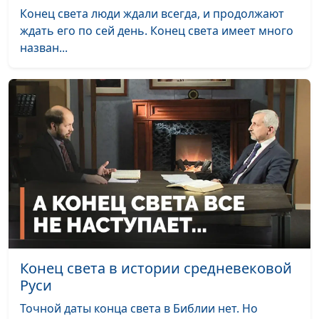
Конец света люди ждали всегда, и продолжают
В чем надо каяться
Юлия Уткина, Николай
#39
ждать его по сей день. Конец света имеет много
богатым людям?
Кунцевич,
назван...
священнослужитель и
Елена Варнавская
Притча о неверном
Юлия Уткина, Николай
#38
управителе
Кунцевич,
священнослужитель и
Елена Варнавская
Притча о блудном
Юлия Уткина, Николай
#37
сыне
Кунцевич,
священнослужитель и
Елена Варнавская
Так ли плохо быть
Юлия Уткина, Николай
#36
Конец света в истории средневековой
грешником
Кунцевич,
Руси
священнослужитель и
Елена Варнавская
Точной даты конца света в Библии нет. Но