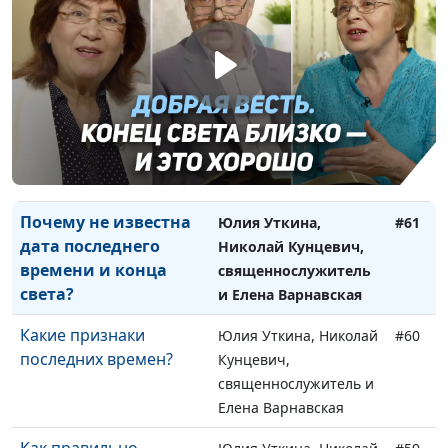
конца света и второго
Кунцевич,
пришествия?
священнослужитель и
Елена Варнавская
Волны пророчеств о
Юлия Уткина, Николай
#62
последнем времени
Кунцевич,
священнослужитель и
Елена Варнавская
Почему не известна
Юлия Уткина,
#61
дата последнего
Николай Кунцевич,
времени и конца
священнослужитель
света?
и Елена Варнавская
Какие признаки
Юлия Уткина, Николай
#60
последних времен?
Кунцевич,
священнослужитель и
Елена Варнавская
Как правильно