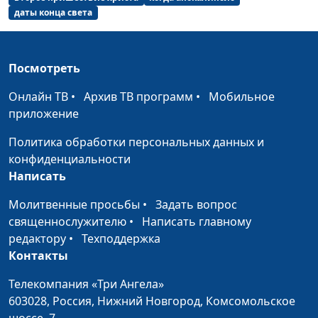
даты конца света
Как правильно
Юлия Уткина, Николай
#27
молиться?
Кунцевич,
священнослужитель и
Посмотреть
Елена Варнавская
Онлайн ТВ
•
Архив ТВ программ
•
Мобильное
Что просить в
Юлия Уткина, Николай
#26
приложение
молитве? (вторая
Кунцевич,
часть)
священнослужитель и
Политика обработки персональных данных и
Елена Варнавская
конфиденциальности
Написать
Что просить в
Юлия Уткина, Николай
#25
молитве? (первая
Кунцевич,
Молитвенные просьбы
•
Задать вопрос
часть)
священнослужитель и
священнослужителю
•
Написать главному
Елена Варнавская
редактору
•
Техподдержка
Контакты
Где брать силы, чтобы
Юлия Уткина, Николай
#24
преодолеть
Кунцевич,
Телекомпания «Три Ангела»
трудности? Молитва
священнослужитель и
603028,
Россия, Нижний Новгород,
Комсомольское
Отче Наш
Елена Варнавская
шоссе, 7