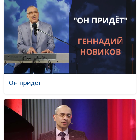
Какой грех Бог не
Юлия Уткина, Николай
#55
прощает?
Кунцевич,
священнослужитель и
Елена Варнавская
Как нам быть при
Юлия Уткина, Николай
#54
встрече с Богом?
Кунцевич,
священнослужитель и
Елена Варнавская
Как не потерять
Юлия Уткина, Николай
#53
жизнь?
Кунцевич,
Он придёт
священнослужитель и
Елена Варнавская
Для чего людям такой
Юлия Уткина, Николай
#52
дар, как деньги?
Кунцевич,
священнослужитель и
Елена Варнавская