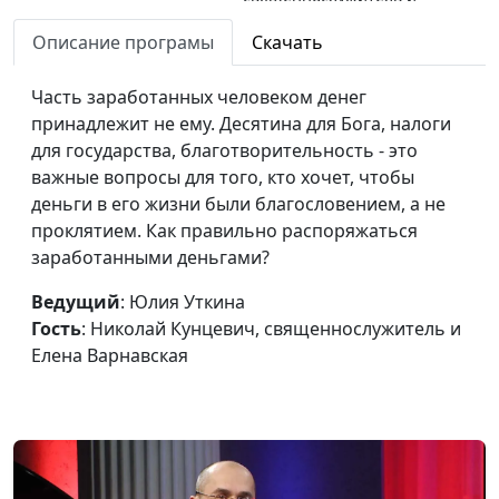
Елена Варнавская
Описание програмы
Скачать
Что может быть
Юлия Уткина, Николай
#56
причиной ненависти к
Часть заработанных человеком денег
Кунцевич,
Иисусу Христу?
принадлежит не ему. Десятина для Бога, налоги
священнослужитель и
для государства, благотворительность - это
Елена Варнавская
важные вопросы для того, кто хочет, чтобы
Какой грех Бог не
Юлия Уткина, Николай
#55
деньги в его жизни были благословением, а не
прощает?
Кунцевич,
проклятием. Как правильно распоряжаться
священнослужитель и
заработанными деньгами?
Елена Варнавская
Ведущий
: Юлия Уткина
Как нам быть при
Юлия Уткина, Николай
#54
Гость
: Николай Кунцевич, священнослужитель и
встрече с Богом?
Кунцевич,
Елена Варнавская
священнослужитель и
Елена Варнавская
Как не потерять
Юлия Уткина, Николай
#53
жизнь?
Кунцевич,