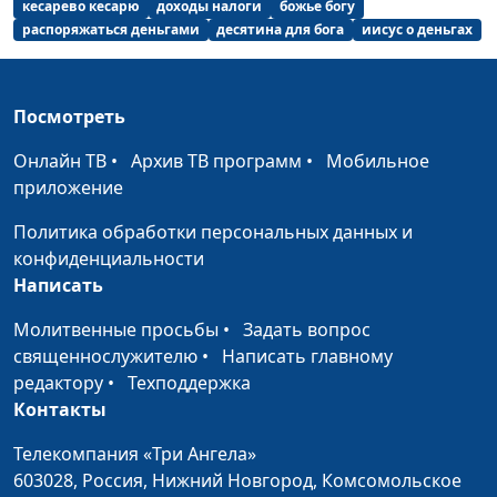
Кунцевич,
кесарево кесарю
доходы налоги
божье богу
на нас влияет?
священнослужитель и
распоряжаться деньгами
десятина для бога
иисус о деньгах
Елена Варнавская
Какие бывают духи?
Юлия Уткина, Николай
#28
Посмотреть
Кунцевич,
священнослужитель и
Онлайн ТВ
•
Архив ТВ программ
•
Мобильное
Елена Варнавская
приложение
Как правильно
Юлия Уткина, Николай
#27
Политика обработки персональных данных и
молиться?
Кунцевич,
конфиденциальности
священнослужитель и
Написать
Елена Варнавская
Молитвенные просьбы
•
Задать вопрос
Что просить в
Юлия Уткина, Николай
#26
священнослужителю
•
Написать главному
молитве? (вторая
Кунцевич,
редактору
•
Техподдержка
часть)
священнослужитель и
Контакты
Елена Варнавская
Телекомпания «Три Ангела»
Что просить в
Юлия Уткина, Николай
#25
603028,
Россия, Нижний Новгород,
Комсомольское