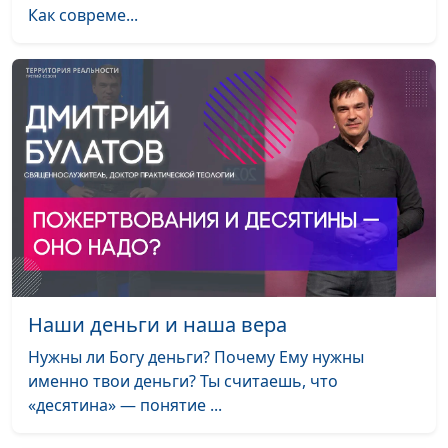
Как совреме...
священнослужитель и
Елена Варнавская
Так ли плохо быть
Юлия Уткина, Николай
#36
грешником
Кунцевич,
священнослужитель и
Елена Варнавская
Высокомерие
Юлия Уткина, Николай
#35
религиозных людей
Кунцевич,
священнослужитель и
Елена Варнавская
Кто не войдёт в жизнь
Юлия Уткина, Николай
#34
Наши деньги и наша вера
вечную?
Кунцевич,
священнослужитель и
Нужны ли Богу деньги? Почему Ему нужны
Елена Варнавская
именно твои деньги? Ты считаешь, что
«десятина» — понятие ...
Показное
Юлия Уткина, Николай
#33
благочестие.
Кунцевич,