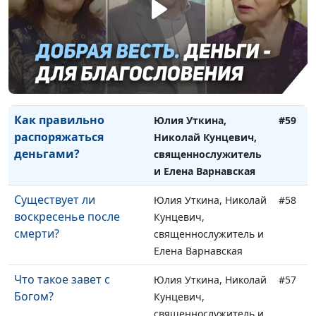
света?
Елена Варнавская
Какие признаки
Юлия Уткина, Николай
#60
последних времен?
Кунцевич,
священнослужитель и
Елена Варнавская
Как правильно
Юлия Уткина,
#59
распоряжаться
Николай Кунцевич,
деньгами?
священнослужитель
и Елена Варнавская
Существует ли
Юлия Уткина, Николай
#58
воскресенье после
Кунцевич,
смерти?
священнослужитель и
Елена Варнавская
Что такое завет с
Юлия Уткина, Николай
#57
Богом?
Кунцевич,
священнослужитель и