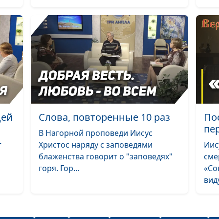
вечно?
Верую, помоги
моему невери
Цена следовани
Христом
дей
Слова, повторенные 10 раз
По
пе
В Нагорной проповеди Иисус
т
Христос наряду с заповедями
Иис
Жизнь и смерт
блаженства говорит о "заповедях"
сме
души
горя. Гор...
«Со
вид
Апостолы Христ