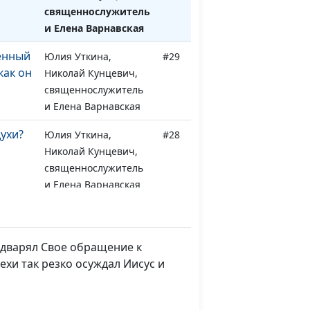
священнослужитель
и Елена Варнавская
енный
Юлия Уткина,
#29
как он
Николай Кунцевич,
священнослужитель
и Елена Варнавская
ухи?
Юлия Уткина,
#28
Николай Кунцевич,
священнослужитель
и Елена Варнавская
Юлия Уткина,
#27
Николай Кунцевич,
священнослужитель
редварял Свое обращение к
и Елена Варнавская
хи так резко осуждал Иисус и
Юлия Уткина,
#26
ая
Николай Кунцевич,