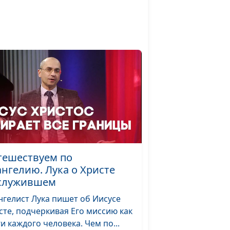
священнослужитель
и Елена Варнавская
Юлия Уткина,
#25
ая
Николай Кунцевич,
священнослужитель
и Елена Варнавская
Юлия Уткина,
#24
еть
Николай Кунцевич,
литва
священнослужитель
и Елена Варнавская
тешествуем по
ющая
Юлия Уткина,
#23
ангелию. Лука о Христе
Николай Кунцевич,
служившем
священнослужитель
и Елена Варнавская
нгелист Лука пишет об Иисусе
сте, подчеркивая Его миссию как
Юлия Уткина,
#22
ги каждого человека. Чем по...