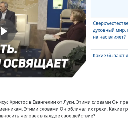
Сверхъестеств
духовный мир, 
на нас влияет?
Какие бывают д
Как правильно
ь
молиться?
 Иисус Христос в Евангелии от Луки. Этими словами Он п
енникам. Этими словами Он обличал их грехи. Какие гре
вносить человек в каждое свое действие?
Что просить в
молитве? (втор