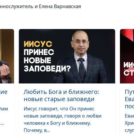
часть)
еннослужитель и Елена Варнавская
Что просить в
молитве? (перв
часть)
Где брать силы,
чтобы преодол
трудности? Мо
Отче Наш
ние
Любить Бога и ближнего:
Пу
Вера, действу
новые старые заповеди
Ев
любовью
по
елам
Иисус говорит, что Он принес
новые заповеди, говоря о любви
Ева
..
человека к Богу и ближнему.
Хри
Кто будет жить
Почему, в...
слу