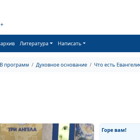
2+
Показное
благочестие.
Исцеление в су
оархив
Литература
Написать
Показное
ТВ программ
Духовное основание
Что есть Евангели
благочестие. К
раскаяться?
Слова, повтор
10 раз
Горе вам!