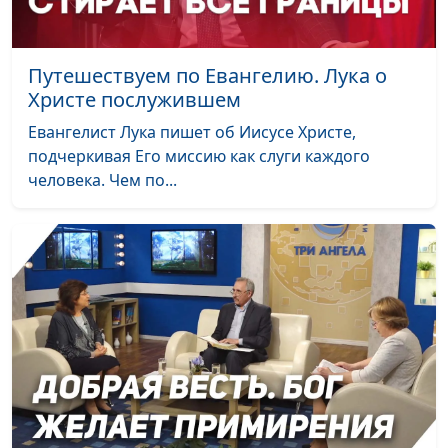
(вторая часть)
священнослужитель и
Елена Варнавская
Путешествуем по Евангелию. Лука о
Богородица, что она
Юлия Уткина,
#2
Христе послужившем
дает нам сегодня
Николай Кунцевич,
Евангелист Лука пишет об Иисусе Христе,
(первая часть)
священнослужитель и
подчеркивая Его миссию как слуги каждого
Елена Варнавская
человека. Чем по...
Бог говорит с
Юлия Уткина,
#1
человеком?
Николай Кунцевич,
священнослужитель и
Елена Варнавская