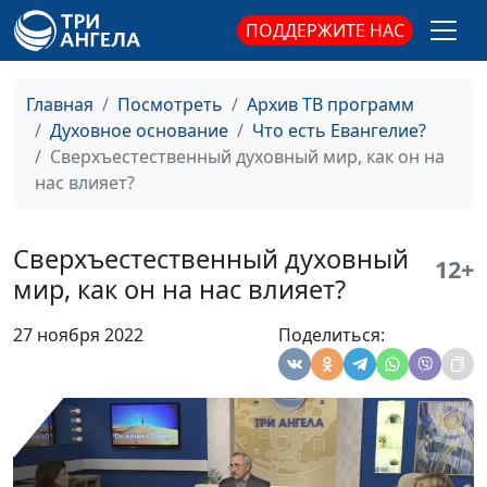
священнослужитель и
ПОДДЕРЖИТЕ НАС
Елена Варнавская
Кто не войдёт в жизнь
Юлия Уткина,
#34
Главная
Посмотреть
Архив ТВ программ
вечную?
Николай Кунцевич,
Духовное основание
Что есть Евангелие?
священнослужитель и
Сверхъестественный духовный мир, как он на
Елена Варнавская
нас влияет?
Показное благочестие.
Юлия Уткина,
#33
Исцеление в субботу
Николай Кунцевич,
Сверхъестественный духовный
священнослужитель и
12+
мир, как он на нас влияет?
Елена Варнавская
Показное благочестие.
Юлия Уткина,
#32
27 ноября 2022
Поделиться:
Как раскаяться?
Николай Кунцевич,
священнослужитель и
Елена Варнавская
Слова, повторенные 10
Юлия Уткина,
#31
раз
Николай Кунцевич,