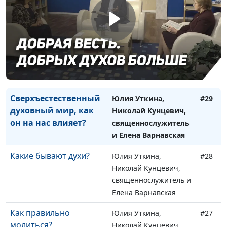
священнослужитель и
Елена Варнавская
Горе вам!
Юлия Уткина,
#30
Николай Кунцевич,
священнослужитель и
Елена Варнавская
Сверхъестественный
Юлия Уткина,
#29
духовный мир, как
Николай Кунцевич,
он на нас влияет?
священнослужитель
и Елена Варнавская
Какие бывают духи?
Юлия Уткина,
#28
Николай Кунцевич,
священнослужитель и
Елена Варнавская
Как правильно
Юлия Уткина,
#27
молиться?
Николай Кунцевич,