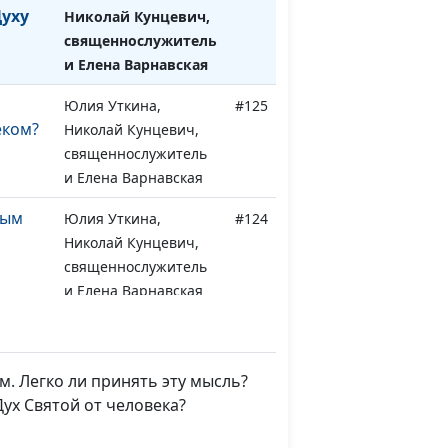
Духу
Николай Кунцевич,
священнослужитель
и Елена Варнавская
Юлия Уткина,
#125
еком?
Николай Кунцевич,
священнослужитель
и Елена Варнавская
тым
Юлия Уткина,
#124
Николай Кунцевич,
священнослужитель
и Елена Варнавская
 Духа
Юлия Уткина,
#123
Николай Кунцевич,
священнослужитель
м. Легко ли принять эту мысль?
и Елена Варнавская
Дух Святой от человека?
ают
Елена Варнавская,
#122