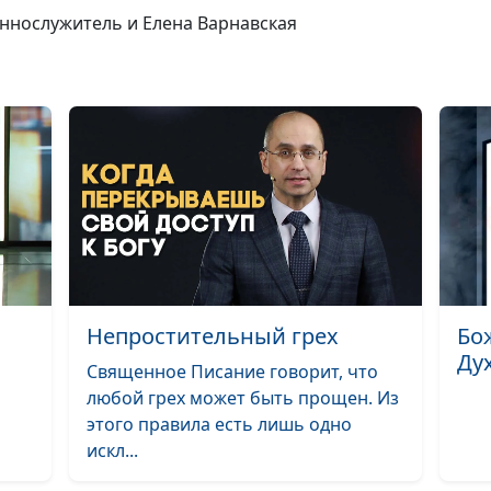
проблемы
еннослужитель и Елена Варнавская
понимания
Евангелия?
Является ли
Евангелие про
буквой?
Как прощает Х
Непростительный грех
Бо
Прощение или
Ду
непрощение
Священное Писание говорит, что
любой грех может быть прощен. Из
этого правила есть лишь одно
Вы соль земли.
искл...
кому обращены