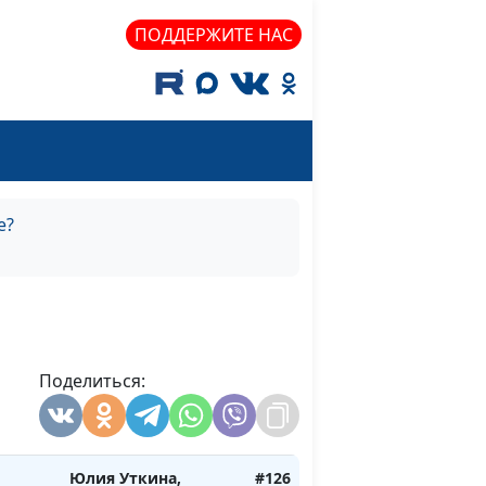
 быть
Николай Кунцевич,
ПОДДЕРЖИТЕ НАС
священнослужитель
и Елена Варнавская
у
Юлия Уткина,
#129
Николай Кунцевич,
священнослужитель
и Елена Варнавская
е?
вение
Юлия Уткина,
#128
Николай Кунцевич,
священнослужитель
и Елена Варнавская
Юлия Уткина,
#127
Поделиться:
Николай Кунцевич,
священнослужитель
и Елена Варнавская
Юлия Уткина,
#126