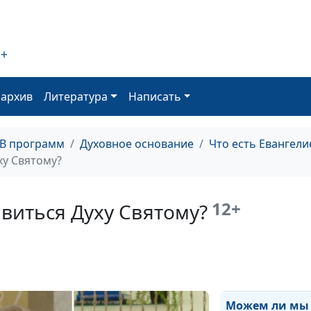
человек может
сильным?
2+
Благодаря чем
можно вернуть
оархив
Литература
Написать
здоровье?
ТВ программ
Духовное основание
Что есть Евангели
Имейте дерзно
у Святому?
молиться об
исцелении
12+
виться Духу Святому?
Кто такие дети
Божьи?
Можем ли мы