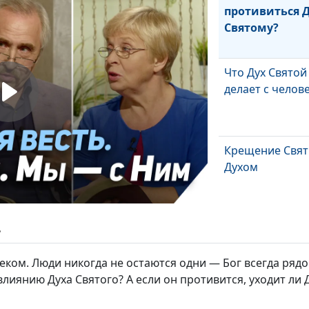
противиться 
Святому?
Что Дух Святой
делает с челов
Крещение Свя
Духом
Деяния Святого
ь
еком. Люди никогда не остаются одни — Бог всегда рядо
лиянию Духа Святого? А если он противится, уходит ли 
Почему возник