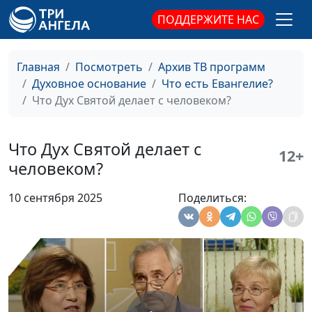
небе и на Земле?
Елена Варнавская
ПОДДЕРЖИТЕ НАС
Как немощный
Юлия Уткина, Николай
#130
человек может быть
Кунцевич,
Главная
Посмотреть
Архив ТВ программ
сильным?
священнослужитель и
Духовное основание
Что есть Евангелие?
Елена Варнавская
Что Дух Святой делает с человеком?
Благодаря чему
Юлия Уткина, Николай
#129
можно вернуть
Кунцевич,
Что Дух Святой делает с
здоровье?
священнослужитель и
12+
человеком?
Елена Варнавская
Имейте дерзновение
Юлия Уткина, Николай
#128
10 сентября 2025
Поделиться:
молиться об
Кунцевич,
исцелении
священнослужитель и
Елена Варнавская
Кто такие дети Божьи?
Юлия Уткина, Николай
#127
Кунцевич,
священнослужитель и