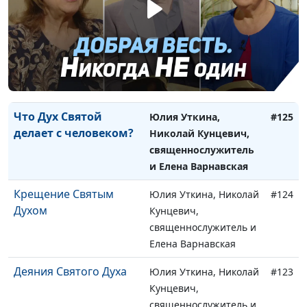
Елена Варнавская
Можем ли мы
Юлия Уткина, Николай
#126
противиться Духу
Кунцевич,
Святому?
священнослужитель и
Елена Варнавская
Что Дух Святой
Юлия Уткина,
#125
делает с человеком?
Николай Кунцевич,
священнослужитель
и Елена Варнавская
Крещение Святым
Юлия Уткина, Николай
#124
Духом
Кунцевич,
священнослужитель и
Елена Варнавская
Деяния Святого Духа
Юлия Уткина, Николай
#123
Кунцевич,
священнослужитель и