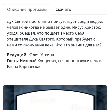
Елена Варнавская
Описание програмы
Скачать
Почему возникают
Елена Варнавская,
#122
проблемы понимания
Дух Святой постоянно присутствует среди людей,
Николай Кунцевич,
Евангелия?
человек никогда не бывает один. Иисус Христос,
священнослужитель и
уходя, обещал, что пошлёт вместо Себя
Юлия Уткина
Утешителя Духа Святого, Который пребудет с
Является ли Евангелие
Елена Варнавская,
#121
нами со скончания века. Что это значит для нас?
просто буквой?
Николай Кунцевич,
Ведущий
: Юлия Уткина
священнослужитель и
Гость
: Николай Кунцевич, священнослужитель и
Юлия Уткина
Елена Варнавская
Как прощает Христос
Елена Варнавская,
#120
Николай Кунцевич,
священнослужитель
Прощение или
Елена Варнавская,
#119
непрощение
Николай Кунцевич,
священнослужитель