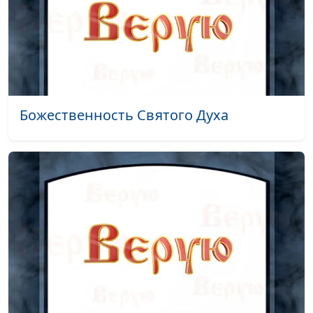
Вы соль земли. К кому
Юлия Уткина, Николай
#118
обращены эти слова?
Кунцевич,
(вторая часть)
священнослужитель
Вы соль земли. К кому
Юлия Уткина, Николай
#117
обращены эти слова?
Кунцевич,
(первая часть)
священнослужитель
Божественность Святого Духа
Сколько нужно
Юлия Уткина, Николай
#116
заплатить, чтобы
Кунцевич,
стать учеником
священнослужитель
Христа?
Может ли Иисус
Юлия Уткина, Николай
#115
призывать к
Кунцевич,
ненависти?
священнослужитель
Много званых, но
Юлия Уткина, Николай
#114
мало избранных
Кунцевич,
священнослужитель и