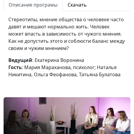
Описание програмы
Скачать
Феофанова, Татьяна Булатова
Почему мужчина
Стереотипы, мнение общества о человеке часто
Екатерина Воронина, Мария
#11
теряет интерес?
давят и мешают нормально жить. Человек
Мараханова, психолог;
может впасть в зависимость от чужого мнения.
Наталья Никитина, Ольга
Как не допустить этого и соблюсти баланс между
Феофанова, Татьяна Булатова
своим и чужим мнением?
Зачем подруга,
Екатерина Воронина, Мария
#10
если есть
Ведущий
: Екатерина Воронина
Мараханова, Наталья
парень?
Гость
: Мария Мараханова, психолог; Наталья
Никитина, Татьяна Булатова,
Никитина, Ольга Феофанова, Татьяна Булатова
Ольга Феофанова
Женская дружба:
Екатерина Воронина, Мария
#9
почему дружить
Мараханова, Наталья
трудно и как
Никитина, Татьяна Булатова,
этому научиться?
Ольга Феофанова
Когда мечтать
Екатерина Воронина, Мария
#8
вредно
Мараханова, Наталья