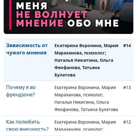
Можно ли быть
Екатерина Воронина, Мария
#16
идеальной и
Мараханова, психолог;
нравиться всем?
Наталья Никитина, Ольга
Феофанова, Татьяна Булатова
Зависимость от
Екатерина Воронина, Мария
#14
чужого мнения
Мараханова, психолог;
Наталья Никитина, Ольга
Феофанова, Татьяна
Булатова
Почему я во
Екатерина Воронина, Мария
#13
френдзоне?
Мараханова, психолог;
Наталья Никитина, Ольга
Феофанова, Татьяна Булатова
Как полюбить
Екатерина Воронина, Мария
#12
свою внешность?
Мараханова, психолог;
Наталья Никитина, Ольга