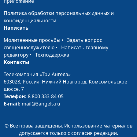
приложение
Никитина, Татьяна Булатова,
Ольга Феофанова
Политика обработки персональных данных и
конфиденциальности
Я и
Екатерина Воронина, Мария
#3
Написать
родственники:
Мараханова, Наталья
когда мнения
Никитина, Татьяна Булатова,
Молитвенные просьбы
•
Задать вопрос
разные
Ольга Феофанова
священнослужителю
•
Написать главному
редактору
•
Техподдержка
Зачем мне брак?
Екатерина Воронина, Мария
#2
Контакты
Мараханова, Наталья
Никитина, Татьяна Булатова,
Телекомпания «Три Ангела»
Ольга Феофанова
603028,
Россия, Нижний Новгород,
Комсомольское
шоссе, 7
Как справиться с
Екатерина Воронина, Мария
#1
Телефон:
8 800 333-84-05
тревогой
Мараханова, Наталья
E-mail:
mail@3angels.ru
Никитина, Татьяна Булатова,
Ольга Феофанова
© Все права защищены. Использование материалов
допускается только с согласия редакции.