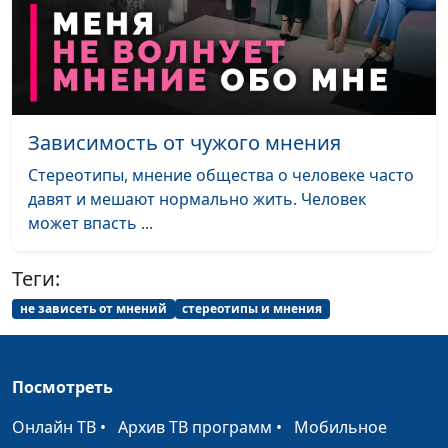
Никитина, Татьяна Булатова,
Ольга Феофанова
Нужно ли
Екатерина Воронина, Мария
#7
терпеть все?
Мараханова, Наталья
Никитина, Татьяна Булатова,
Зависимость от чужого мнения
Ольга Феофанова
Стереотипы, мнение общества о человеке часто
Как справиться с
Екатерина Воронина, Мария
#6
давят и мешают нормально жить. Человек
чувством вины?
Мараханова, Наталья
может впасть ...
Никитина, Татьяна Булатова,
Ольга Феофанова
Теги:
Меркантильная
Екатерина Воронина, Мария
#5
не зависеть от мнений
стереотипы и мнения
девушка:
Мараханова, Наталья
нормально ли
Никитина, Татьяна Булатова,
это?
Ольга Феофанова
Посмотреть
Если не хватает
Екатерина Воронина, Мария
#4
Онлайн ТВ
•
Архив ТВ программ
•
Мобильное
мужчин
Мараханова, Наталья