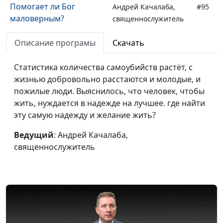
Помогает ли Бог
Андрей Качалаба,
#95
маловерным?
священнослужитель
Потеря ребёнка: что
Андрей Качалаба,
#94
Описание програмы
Скачать
пришлось пережить
священнослужитель
Марии?
Статистика количества самоубийств растёт, с
жизнью добровольно расстаются и молодые, и
5 плюсов быть
Андрей Качалаба,
#93
пожилые люди. Выяснилось, что человек, чтобы
верующим в
священнослужитель
жить, нуждается в надежде на лучшее. где найти
современном мире
эту самую надежду и желание жить?
Квартирный вопрос:
Андрей Качалаба,
#92
Ведущий
: Андрей Качалаба,
тайны храма Соломона
священнослужитель
священнослужитель
Предательство Петра:
Андрей Качалаба,
#91
ценность дружбы со
священнослужитель
Христом
Как побороть страх?
Андрей Качалаба,
#90
Шаг №1 к смелости
священнослужитель