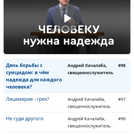
Нужно ли бояться Бога?
Андрей Качалаба,
#101
священнослужитель
Что делать со своей
Андрей Качалаба,
#100
жизнью?
священнослужитель
Смерть из-за колдуньи
Андрей Качалаба,
#99
и плохой матери
священнослужитель
День борьбы с
Андрей Качалаба,
#98
суицидом: в чём
священнослужитель
надежда для каждого
человека?
Лицемерие - грех?
Андрей Качалаба,
#97
священнослужитель
Не суди другого
Андрей Качалаба,
#96
священнослужитель