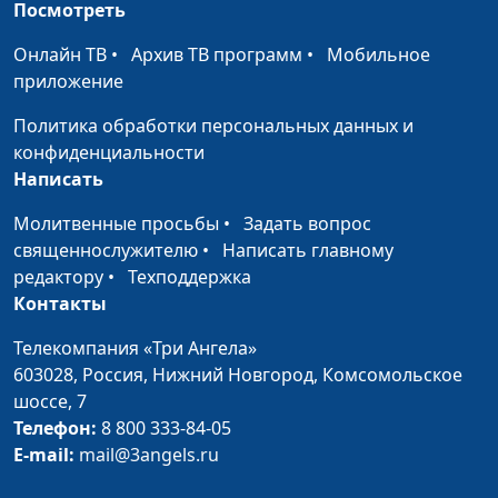
Посмотреть
молитвы людей?
священнослужитель
Онлайн ТВ
•
Архив ТВ программ
•
Мобильное
Пожелания на Новый
Андрей Качалаба,
#82
приложение
год
священнослужитель
Политика обработки персональных данных и
Хвастовство и
Андрей Качалаба,
#81
конфиденциальности
похвальба:
священнослужитель
Написать
нехристианский
характер
Молитвенные просьбы
•
Задать вопрос
священнослужителю
•
Написать главному
Про знания
Андрей Качалаба,
#80
редактору
•
Техподдержка
священнослужитель
Контакты
Священные одежды
Андрей Качалаба,
#79
Телекомпания «Три Ангела»
Божьих священников
священнослужитель
603028,
Россия, Нижний Новгород,
Комсомольское
шоссе, 7
«Страсти Христовы»
Андрей Качалаба,
#78
Телефон:
8 800 333-84-05
священнослужитель
E-mail:
mail@3angels.ru
Дух и плоть: когда
Андрей Качалаба,
#77