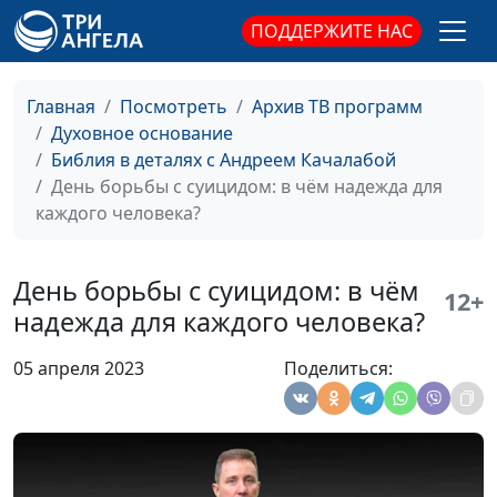
священнослужитель
ПОДДЕРЖИТЕ НАС
Пять принципов
Андрей Качалаба,
#107
христианина
священнослужитель
Главная
Посмотреть
Архив ТВ программ
Духовное основание
Библия о женщинах:
Андрей Качалаба,
#106
Библия в деталях с Андреем Качалабой
какой Бог задумал
священнослужитель
День борьбы с суицидом: в чём надежда для
женщину
каждого человека?
Божья воля в моей
Андрей Качалаба,
#105
жизни
священнослужитель
День борьбы с суицидом: в чём
12+
Мужчины в Библии и
Андрей Качалаба,
#104
надежда для каждого человека?
сегодня
священнослужитель
05 апреля 2023
Поделиться:
Для Бога нет ничего
Андрей Качалаба,
#103
невозможного
священнослужитель
Неотвеченные
Андрей Качалаба,
#102
молитвы
священнослужитель