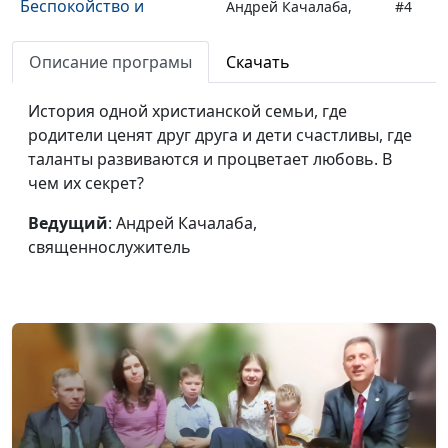
Беспокойство и
Андрей Качалаба,
#4
отсутствие мира
священнослужитель
Описание програмы
Скачать
Покаяние и исповедь
Андрей Качалаба,
#3
священнослужитель
История одной христианской семьи, где
родители ценят друг друга и дети счастливы, где
Можно ли принудить к
Андрей Качалаба,
#2
таланты развиваются и процветает любовь. В
покаянию?
священнослужитель
чем их секрет?
Смысл и значение
Андрей Качалаба,
#1
Ведущий
: Андрей Качалаба,
покаяния
священнослужитель
священнослужитель