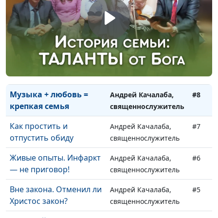
миротворчестве
священнослужитель
Христианин: новое имя
Андрей Качалаба,
#10
— новая жизнь
священнослужитель
Идеи начала и конца в
Андрей Качалаба,
#9
Библии
священнослужитель
Музыка + любовь =
Андрей Качалаба,
#8
крепкая семья
священнослужитель
Как простить и
Андрей Качалаба,
#7
отпустить обиду
священнослужитель
Живые опыты. Инфаркт
Андрей Качалаба,
#6
— не приговор!
священнослужитель
Вне закона. Отменил ли
Андрей Качалаба,
#5
Христос закон?
священнослужитель