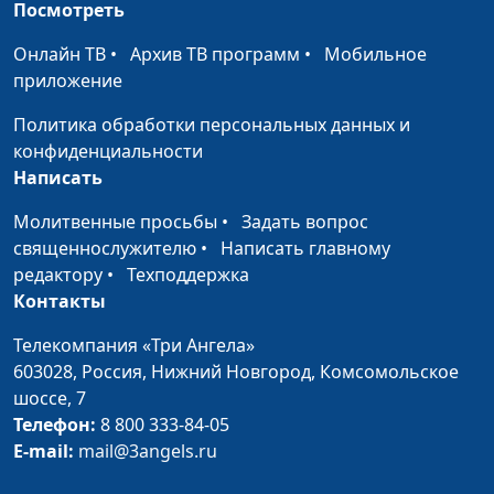
Покаяние и исповедь
Андрей Качалаба,
#3
Посмотреть
священнослужитель
Онлайн ТВ
•
Архив ТВ программ
•
Мобильное
Можно ли принудить к
Андрей Качалаба,
#2
приложение
покаянию?
священнослужитель
Политика обработки персональных данных и
Смысл и значение
Андрей Качалаба,
#1
конфиденциальности
покаяния
священнослужитель
Написать
Молитвенные просьбы
•
Задать вопрос
священнослужителю
•
Написать главному
редактору
•
Техподдержка
Контакты
Телекомпания «Три Ангела»
603028,
Россия, Нижний Новгород,
Комсомольское
шоссе, 7
Телефон:
8 800 333-84-05
E-mail:
mail@3angels.ru