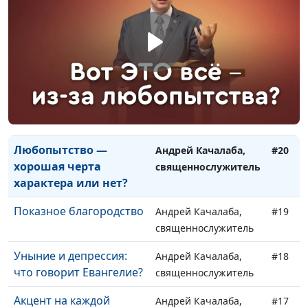
праведность?
священнослужитель
Кто такие праведники и
Андрей Качалаба,
#22
существуют ли они?
священнослужитель
Христианская жизнь:
Андрей Качалаба,
#21
как быть Божьим
священнослужитель
добрым зерном?
Любопытство —
Андрей Качалаба,
#20
хорошая черта
священнослужитель
характера или нет?
Показное благородство
Андрей Качалаба,
#19
священнослужитель
Уныние и депрессия:
Андрей Качалаба,
#18
что говорит Евангелие?
священнослужитель
Акцент на каждой
Андрей Качалаба,
#17