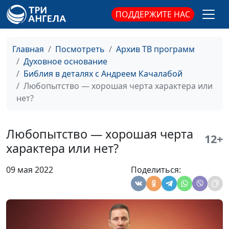
Библии?
ПОДДЕРЖИТЕ НАС
Божьи чудеса или
Андрей Качалаба,
#29
чудеса сатаны?
священнослужитель
Главная
Посмотреть
Архив ТВ программ
Духовное основание
Предательство Иуды:
Андрей Качалаба,
#28
Библия в деталях с Андреем Качалабой
как и почему?
священнослужитель
Любопытство — хорошая черта характера или
Почему Бог молчит
Андрей Качалаба,
#27
нет?
(вторая часть)
священнослужитель
Почему Бог молчит
Андрей Качалаба,
#26
Любопытство — хорошая черта
12+
(первая часть)
священнослужитель
характера или нет?
Как строить отношения
Андрей Качалаба,
#25
09 мая 2022
Поделиться:
с Богом
священнослужитель
Почему распадаются
Андрей Качалаба,
#24
семьи
священнослужитель
Спасает ли человека
Андрей Качалаба,
#23