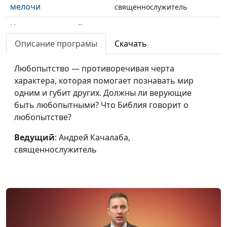
мелочи
священнослужитель
Что значит новый год
Андрей Качалаба,
#16
для верующих?
священнослужитель
Описание програмы
Скачать
Что нужно для
Андрей Качалаба,
#15
Любопытство — противоречивая черта
спасения?
священнослужитель
характера, которая помогает познавать мир
одним и губит других. Должны ли верующие
Почему у нас так много
Андрей Качалаба,
#14
быть любопытными? Что Библия говорит о
проблем? Где Бог?
священнослужитель
любопытстве?
О любви на практике
Андрей Качалаба,
#13
Ведущий
: Андрей Качалаба,
священнослужитель
священнослужитель
О лени
Андрей Качалаба,
#12
священнослужитель
О доброте и
Андрей Качалаба,
#11
миротворчестве
священнослужитель
Христианин: новое имя
Андрей Качалаба,
#10