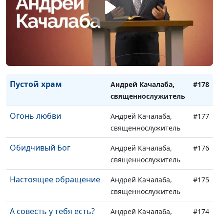
духовном спортзале
Кто мой ближний?
Андрей Качалаба,
#180
священнослужитель
Когда не все дома
Андрей Качалаба,
#179
священнослужитель
Пустой храм
Андрей Качалаба,
#178
священнослужитель
Огонь любви
Андрей Качалаба,
#177
священнослужитель
Обидчивый Бог
Андрей Качалаба,
#176
священнослужитель
Настоящее обращение
Андрей Качалаба,
#175
священнослужитель
А совесть у тебя есть?
Андрей Качалаба,
#174