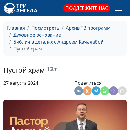
оправдание
ПОДДЕРЖИТЕ НАС
бездействия
Сила в Имени Христа
Андрей Качалаба,
#186
Главная
Посмотреть
Архив ТВ программ
священнослужитель
Духовное основание
От земного дома к
Андрей Качалаба,
#185
Библия в деталях с Андреем Качалабой
небесному
священнослужитель
Пустой храм
Почему меняют Бога
Андрей Качалаба,
#184
священнослужитель
12+
Пустой храм
Знания или мудрость
Андрей Качалаба,
#183
27 августа 2024
Поделиться:
священнослужитель
Рождество: событие, а
Андрей Качалаба,
#182
не дата
священнослужитель
Достигая вечной
Андрей Качалаба,
#181
жизни: тренировка в
священнослужитель