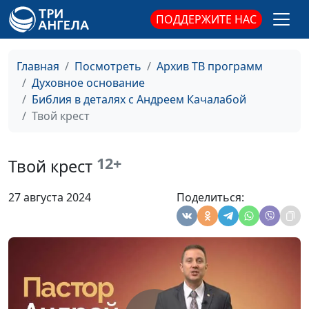
ПОДДЕРЖИТЕ НАС
Кто мой ближний?
Андрей Качалаба,
#180
священнослужитель
Главная
Посмотреть
Архив ТВ программ
Когда не все дома
Андрей Качалаба,
#179
Духовное основание
священнослужитель
Библия в деталях с Андреем Качалабой
Пустой храм
Андрей Качалаба,
#178
Твой крест
священнослужитель
Огонь любви
Андрей Качалаба,
#177
12+
Твой крест
священнослужитель
27 августа 2024
Поделиться:
Обидчивый Бог
Андрей Качалаба,
#176
священнослужитель
Настоящее обращение
Андрей Качалаба,
#175
священнослужитель
А совесть у тебя есть?
Андрей Качалаба,
#174