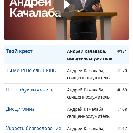
священнослужитель
Как побороть страх
Андрей Качалаба,
#173
священнослужитель
Плохой сюрприз
Андрей Качалаба,
#172
священнослужитель
Твой крест
Андрей Качалаба,
#171
священнослужитель
Ты меня не слышишь
Андрей Качалаба,
#170
священнослужитель
Попробуй изменись
Андрей Качалаба,
#169
священнослужитель
Дисциплина
Андрей Качалаба,
#168
священнослужитель
Украсть благословение
Андрей Качалаба,
#167